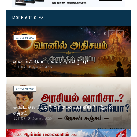
MORE ARTICLES
of
1
3
PREVIOUS
NEXT
வாசகசாலை
வானில் அதிசயம், உள்ளத்தில் விழிப்பு !
EDITOR
05 ஆகஸ்ட் 2026
வாசகசாலை
அரசியல் வாரிசா..? இளம் படைப்பாளியா? - ஜேசன்
சஞ்சய் !
EDITOR
04 ஆகஸ்ட் 2026