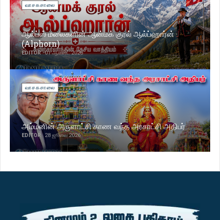
வாசகசாலை
ஆல்ப்ஸ் மலைகளின் ஆன்மக் குரல் ஆல்ப்ஹார்ன்
(Alphorn)
EDITOR
01 ஆகஸ்ட் 2026
வாசகசாலை
அம்மனின் அருளாட்சி காண வந்த அரசாட்சி அதிபர்
EDITOR
28 ஜூலை 2026