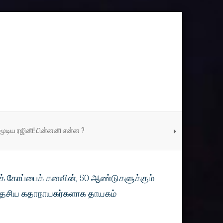
ூடிய ரஜினி! பின்னனி என்ன ?
ியக் கோப்பைக் கனவின், 50 ஆண்டுகளுக்கும்
் தேசிய கதாநாயகர்களாக தாயகம்