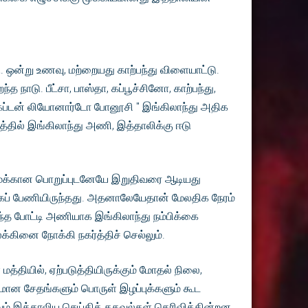
ு. ஒன்று உணவு, மற்றையது காற்பந்து விளையாட்டு.
 நாடு. பீட்சா, பாஸ்தா, கப்பூச்சினோ, காற்பந்து,
கேப்டன் லியோனார்டோ போனூசி " இங்கிலாந்து அதிக
த்தில் இங்கிலாந்து அணி, இத்தாலிக்கு ஈடு
ுமைக்கான பொறுப்புடனேயே இறுதிவரை ஆடியது
ாகப் பேணியிருந்தது. அதனாலேயேதான் மேலதிக நேரம்
ந்த போட்டி அணியாக இங்கிலாந்து நம்பிக்கை
்கினை நோக்கி நகர்த்திச் செல்லும்.
த்தியில், ஏற்படுத்தியிருக்கும் மோதல் நிலை,
லமான சேதங்களும் பொருள் இழப்புக்களும் கூட
கவும் இத்தாலிய செய்தித் தகவல்கள் தெரிவிக்கின்றன.