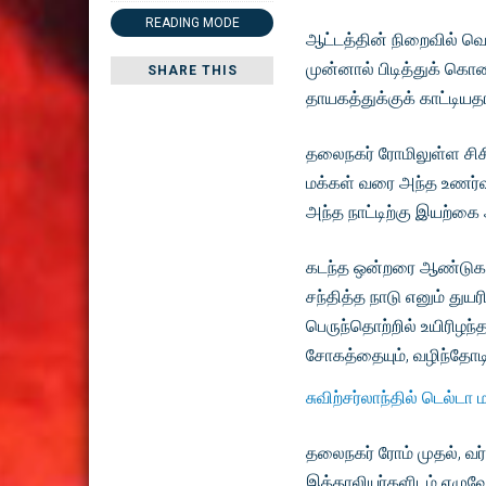
READING MODE
ஆட்டத்தின் நிறைவில் வ
முன்னால் பிடித்துக் கொண
SHARE THIS
தாயகத்துக்குக் காட்டிய
தலைநகர் ரோமிலுள்ள சிசி
மக்கள் வரை அந்த உணர்வுப
அந்த நாட்டிற்கு இயற்கை 
கடந்த ஒன்றரை ஆண்டுகளுக
சந்தித்த நாடு எனும் துய
பெருந்தொற்றில் உயிரிழந்
சோகத்தையும், வழிந்தோடி
சுவிற்சர்லாந்தில் டெல்டா
தலைநகர் ரோம் முதல், வர்
இத்தாலியர்களிடம் எழுவோ