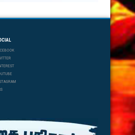
OCIAL
ACEBOOK
WITTER
NTEREST
OUTUBE
NSTAGRAM
SS