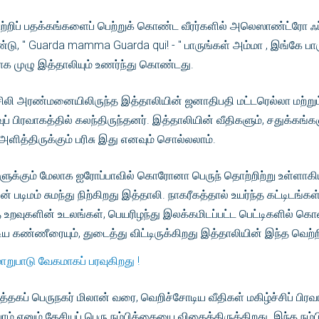
ெற்றிப் பதக்கங்களைப் பெற்றுக் கொண்ட வீரர்களில் அலெஸாண்ட்ரோ 
்டு, " Guarda mamma Guarda qui! - " பாருங்கள் அம்மா , இங்கே பார
தாக முழு இத்தாலியும் உணர்ந்து கொண்டது.
லி அரண்மனையிலிருந்த இத்தாலியின் ஜனாதிபதி மட்டரெல்லா மற்றும் 
் பிரவாகத்தில் கலந்திருந்தனர். இத்தாலியின் வீதிகளும், சதுக்கங்க
அளித்திருக்கும் பரிசு இது எனவும் சொல்லலாம்.
்கும் மேலாக ஐரோப்பாவில் கொரோனா பெருந் தொற்றிற்று உள்ளாகிய மு
ரின் படிமம் சுமந்து நிற்கிறது இத்தாலி. நாகரீகத்தால் உயர்ந்த கட்டி
த உறவுகளின் உடலங்கள், பெயரிழந்து இலக்கமிடப்பட்ட பெட்டிகளில் கொண
ய கண்ணீரையும், துடைத்து விட்டிருக்கிறது இத்தாலியின் இந்த வெற்ற
 மாறுபாடு வேகமாகப் பரவுகிறது !
த்தகப் பெருநகர் மிலான் வரை, வெறிச்சோடிய வீதிகள் மகிழ்ச்சிப் பிர
ம் எனும் தேசியப் பெரு நம்பிக்கையை விதைத்திருக்கிறது. இந்த நம்ப