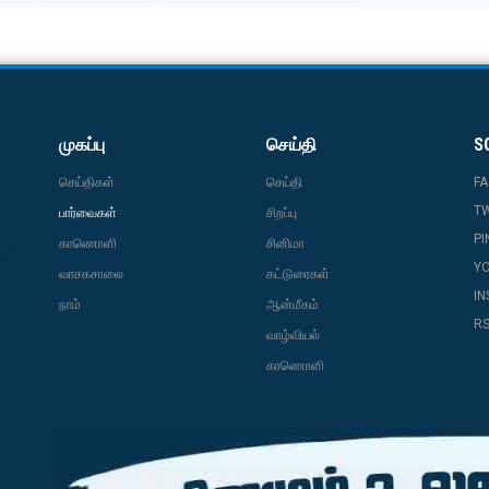
முகப்பு
செய்தி
S
செய்திகள்
செய்தி
F
T
பார்வைகள்
சிறப்பு
PI
காணொளி
சினிமா
Y
வாசகசாலை
கட்டுரைகள்
I
நாம்
ஆன்மீகம்
R
வாழ்வியல்
காணொளி