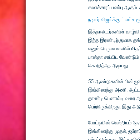
கலாச்சாரப் பண்பு ஆகும்
நடிகர் விஜய்க்கு 1 லட்ச ர
இத்தாலியர்களின் வாழ்வில
இந்த இரண்டிற்குமாக தங்க
எனும் பெருமைகளில் மித
பாஸ்தா சாப்பிட வேண்டும
கொடுத்தே ஆடியது.
55 ஆண்டுகளின் பின் ஐர
இங்கிலாந்து அணி. ஆட்ட
தாண்டி பெனால்டி வரை ஆட
பெற்றிருக்கிறது. இது அ
போட்டியின் வெற்றியும் த
இங்கிலாந்து முதல், ஐரோ
ஏற்பட்டுள்ளன. இத்தாலியி