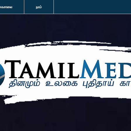
சகசாலை
நாம்