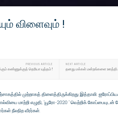
ும் விளைவும் !
PREVIOUS ARTICLE
NEXT ARTICLE
்கும் கண்ணுக்குத் தெரியா யுத்தம் !
தனது மக்கள் மன்றங்களை ஊத்தி ம
உற்சாகத்தில் முற்றாகத் திளைத்திருக்கிறது இத்தாலி. ஐரோப்ப
்வியை மாற்றி எழுதி, 'யூரோ-2020 ' வெற்றிக் கோப்பையுடன
ார்கள் நீலநிற வீரர்கள்.