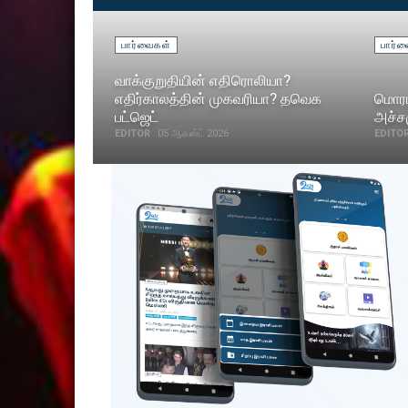
பார்வைகள்
பார்
வாக்குறுதியின் எதிரொலியா?
எதிர்காலத்தின் முகவரியா? தவெக
மொரா
பட்ஜெட்
அச்சம
EDITOR
05 ஆகஸ்ட் 2026
EDITO