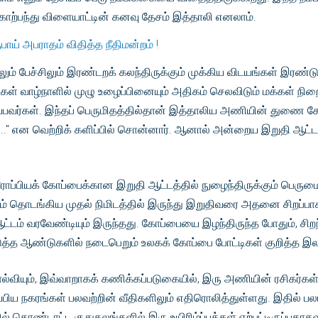
. காற்பந்து விளையாட்டின் கனவு தேசம் இத்தாலி எனலாம்.
ூபாய் அபராதம் விதித்த நீதிமன்றம் !
ும் பேச்சிலும் இரண்டறக் கலந்திருக்கும் முக்கிய விடயங்கள் இரண்ட
ள் வாழ்நாளில் முழு உழைப்பினையும் அதிகம் செலவிடும் மக்கள் நிறைந்த
ப்பவர்கள். இந்தப் பெருமிதத்தில்தான் இத்தாலிய அணியின் துணை 
் .." என வெற்றிக் களிப்பில் சொன்னார். ஆனால் அன்றைய இறுதி ஆட்ட
ோப்பியக் கோப்பைக்கான இறுதி ஆட்டத்தில் நுழைந்திருக்கும் பெர
ம் தொடங்கிய முதல் நிமிடத்தில் இருந்து இறுதிவரை அதனை சிறப்ப
்டம் வரவேண்டியும் இருந்தது. கோப்பையை இழந்திருந்த போதும், சிற
டுத்த ஆண்டுகளில் நடைபெறும் உலகக் கோப்பை போட்டிகள் குறித்த இலக
ோல்வியும், இவ்வாறாகக் கணிக்கப்படுகையில், இரு அணியின் ரசிகர்கள் ம
ப்பிய நகரங்கள் பலவற்றின் வீதிகளிலும் எதிரொலித்துள்ளது. இதில் ப
ல் கொண்டாட்ட குதுகலங்களில் இரு உயிரிழ்ப்புக்கள் ஏற்பட்டிருப்பதா