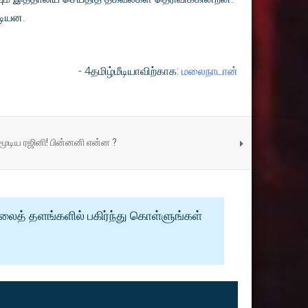
ூடியன.
- 4தமிழ்மீடியாவிற்காக:
மலைநாடான்
ூடிய ரஜினி! பின்னனி என்ன ?
வலைத் தளங்களில் பகிர்ந்து கொள்ளுங்கள்