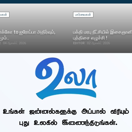
வைகள்
பார்வைகள்
க்கோ to ஐரோப்பா அதிர்வும்,
பக்தி மரபு நீட்சியில் இசைஞான
ும்..
புத்திசை எழுச்சி !
R
04 ஆகஸ்ட் 2026
EDITOR
02 ஆகஸ்ட் 2026