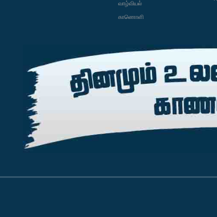
வாழ்வியல்
காணொளி