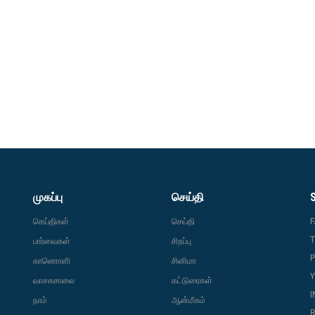
முகப்பு
செய்தி
செய்திகள்
செய்தி
T
பார்வைகள்
சிறப்பு
P
காணொளி
சினிமா
வாசகசாலை
கட்டுரைகள்
நாம்
ஆன்மீகம்
R