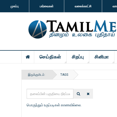
முகப்பு
பார்வைகள்
வலைக்காட்சி
வா
செய்திகள்
சிறப்பு
சினிமா
இருக்குமிடம்:
TAGS
தலைப்பின்
பகுதியை
நிரப்பவும்
பொருந்தும் உருப்படிகள் காணவில்லை.