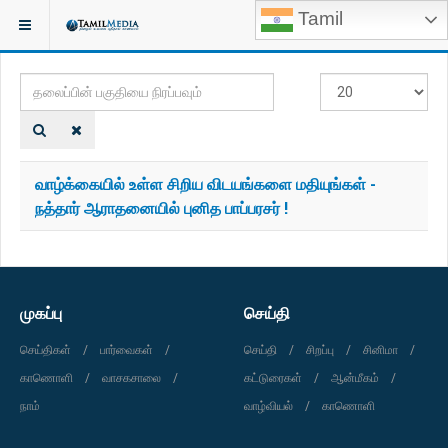
Tamil
இருக்குமிடம்:
TAGS
தலைப்பின்
#
பகுதியை
காட்டுக
நிரப்பவும்
வாழ்க்கையில் உள்ள சிறிய விடயங்களை மதியுங்கள் -
நத்தார் ஆராதனையில் புனித பாப்பரசர் !
முகப்பு
செய்தி
செய்திகள்
பார்வைகள்
செய்தி
சிறப்பு
சினிமா
காணொளி
வாசகசாலை
கட்டுரைகள்
ஆன்மீகம்
நாம்
வாழ்வியல்
காணொளி