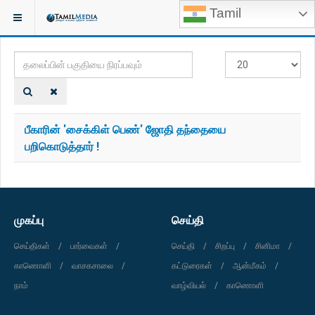
Tamil
இருக்குமிடம்:
TAGS
தலைப்பின்
#
பகுதியை
காட்டுக
நிரப்பவும்
பீகாரின் 'சைக்கிள் பெண்' ஜோதி தந்தையை
பறிகொடுத்தார் !
முகப்பு
செய்தி
செய்திகள்
பார்வைகள்
செய்தி
சிறப்பு
சினிமா
காணொளி
வாசகசாலை
கட்டுரைகள்
ஆன்மீகம்
நாம்
வாழ்வியல்
காணொளி