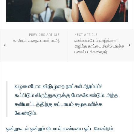
PREVIOUS ARTICLE
NEXT ARTICLE
காவியக் கதையாளன் வ.அ.
எண்ணம்போல் வாழ்க்கை :
அழிந்த காட்டை மீண்டெடுத்த
புகைப்படக்கலைஞர்
வழமைபோல விடுமுறை நாட்கள் ஆரம்பம்!
கூப்பிடும் விருந்துகளுக்கு போகவேண்டும். அந்த
களியாட்டத்திற்கு கட்டாயம் சமூகமளிக்க
வேண்டும்.
ஒன்றுகூடல் ஒன்றும் விடாமல் வண்டியை ஓட்ட வேண்டும்.