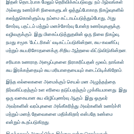
இதன் தொடர்பாக மேலும் தெரிவிக்கப்படுவது: நம் ஆர்வங்கள்
அல்லது உணர்ச்சி நிலைகளுடன் ஒத்துப்போகாத நிகழ்வுகளில்
கலந்துகொள்ளும்படி நம்மை கட்டாயப்படுத்தும்போது, அது
சோர்வு, பதட்டம் மற்றும் மனச்சோர்வு போன்ற உணர்வுகளுக்கு
வழிவகுக்கும். இது மிகைப்படுத்துதலின் ஒரு நிலை நிகழ்வு,
நமது சமூக 'பேட்டரிகள்' வடிகட்டப்படுகின்றன, சுய-கவனிப்பு
மற்றும் சுயபரிசோதனைக்கு சிறிய ஆற்றலை விட்டுவிடுகின்றன.
சரியாக உணராத அழைப்புகளை நிராகரிப்பதன் மூலம், நாங்கள்
சுய இரக்கத்தையும் சுய மரியாதையையும் கடைப்பிடிக்கிறோம்.
இந்த எல்லைகளை அமைக்கும் செயல் மன அழுத்தத்தை
நிர்வகிப்பதற்கும் உள எரிவை தடுப்பதற்கும் முக்கியமானது. இது
ஒரு வகையான சுய விழிப்புணர்வு ஆகும். இது ஒருவர்
அவர்களின் வரம்புகளை அங்கீகரித்து அவர்களின் உணர்ச்சி
மற்றும் மனத் தேவைகளை மதிக்கிறார் என்பதே உண்மை
என்றும் கூறப்படுகிறது.
இருந்தாலும் அழைப்பிற்கு இல்லை என்று சொல்வதன்