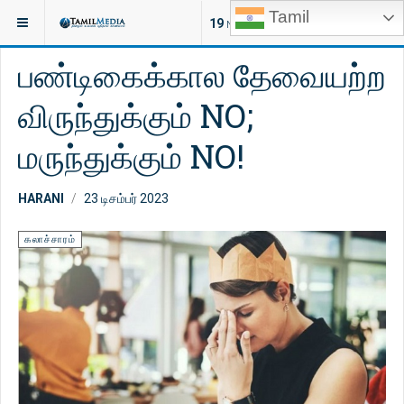
Tamil
இருக்குமிடம்:
கட்டுரைகள்
கலாச்சாரம்
19
NEW ARTICLES
பண்டிகைக்கால தேவையற்ற
விருந்துக்கும் NO;
மருந்துக்கும் NO!
HARANI
23 டிசம்பர் 2023
கலாச்சாரம்