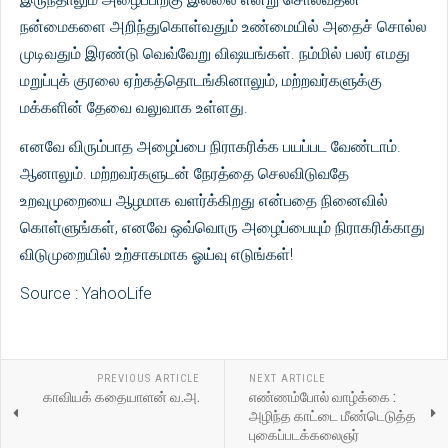
நன்மைகளை அறிந்துகொள்வதும் உண்மையில் அதைச் சொல்ல
முடிவதும் இரண்டு வெவ்வேறு விஷயங்கள். நம்மில் பலர் எமது
மறுப்புக் குரலை ஏற்கத்தொடங்கினாலும், மற்றவர்களுக்கு
மக்களின் தேவை வலுவாக உள்ளது.
எனவே விரும்பாத அழைப்பை நிராகரிக்க பயப்பட வேண்டாம்.
ஆனாலும். மற்றவர்களுடன் நேரத்தை செலவிடுவதே
உறவுமுறையை ஆழமாக வளர்க்கிறது என்பதை நினைவில்
கொள்ளுங்கள், எனவே ஒவ்வொரு அழைப்பையும் நிராகரிக்காது
விடுமுறையில் உற்சாகமாக ஓய்வு எடுங்கள்!
Source : YahooLife
PREVIOUS ARTICLE
NEXT ARTICLE
காவியக் கதையாளன் வ.அ.
எண்ணம்போல் வாழ்க்கை :
அழிந்த காட்டை மீண்டெடுத்த
புகைப்படக்கலைஞர்