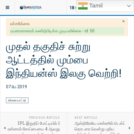
Tamil
இருக்குமிடம்:
செய்திகள்
விளையாட்டு
18
NEW ARTICLES
×
எச்சரிக்கை
பயனாளாரைக் கண்டுபிடிக்க முடியவில்லை - id: 50
முதல் தகுதிச் சுற்று
ஆட்டத்தில் மும்பை
இந்தியன்ஸ் இலகு வெற்றி!
07 மே 2019
விளையாட்டு
PREVIOUS ARTICLE
NEXT ARTICLE
IPL இறுதிப் போட்டியில் 1
ஆஸ்திரேலிய மண்ணில் டெஸ்ட்
ரன்னால் கோப்பையை 4 ஆவது
தொடரை வென்று புதிய