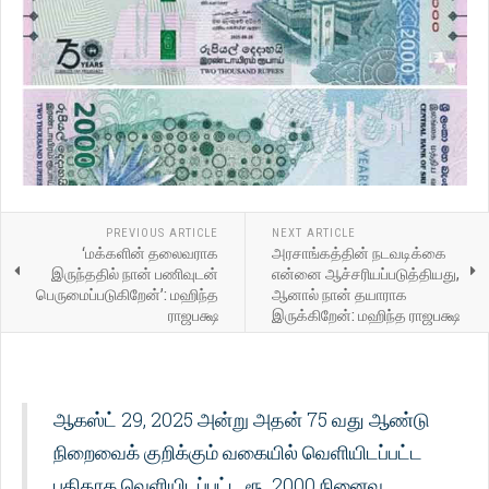
PREVIOUS ARTICLE
NEXT ARTICLE
‘மக்களின் தலைவராக
அரசாங்கத்தின் நடவடிக்கை
இருந்ததில் நான் பணிவுடன்
என்னை ஆச்சரியப்படுத்தியது,
பெருமைப்படுகிறேன்’: மஹிந்த
ஆனால் நான் தயாராக
ராஜபக்ஷ
இருக்கிறேன்: மஹிந்த ராஜபக்ஷ
ஆகஸ்ட் 29, 2025 அன்று அதன் 75 வது ஆண்டு
நிறைவைக் குறிக்கும் வகையில் வெளியிடப்பட்ட
புதிதாக வெளியிடப்பட்ட ரூ. 2000 நினைவு