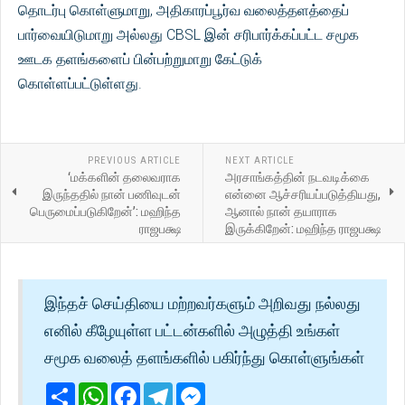
தொடர்பு கொள்ளுமாறு, அதிகாரப்பூர்வ வலைத்தளத்தைப்
பார்வையிடுமாறு அல்லது CBSL இன் சரிபார்க்கப்பட்ட சமூக
ஊடக தளங்களைப் பின்பற்றுமாறு கேட்டுக்
கொள்ளப்பட்டுள்ளது.
PREVIOUS ARTICLE
NEXT ARTICLE
‘மக்களின் தலைவராக
அரசாங்கத்தின் நடவடிக்கை
இருந்ததில் நான் பணிவுடன்
என்னை ஆச்சரியப்படுத்தியது,
பெருமைப்படுகிறேன்’: மஹிந்த
ஆனால் நான் தயாராக
ராஜபக்ஷ
இருக்கிறேன்: மஹிந்த ராஜபக்ஷ
இந்தச் செய்தியை மற்றவர்களும் அறிவது நல்லது
எனில் கீழேயுள்ள பட்டன்களில் அழுத்தி உங்கள்
சமூக வலைத் தளங்களில் பகிர்ந்து கொள்ளுங்கள்
Share
WhatsApp
Facebook
Telegram
Messenger