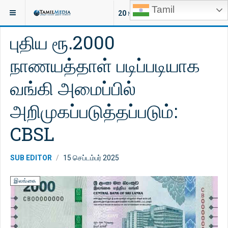
Tamil
இருக்குமிடம்:
செய்திகள்
இலங்கை
20
NEW ARTICLES
புதிய ரூ.2000
நாணயத்தாள் படிப்படியாக
வங்கி அமைப்பில்
அறிமுகப்படுத்தப்படும்:
CBSL
SUB EDITOR
15 செப்டம்பர் 2025
இலங்கை