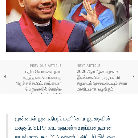
PREVIOUS ARTICLE
NEXT ARTICLE
புதிய கொள்கை நாய்
2026 ஆம் ஆண்டிற்கான
கருத்தடை செய்வதை
இலங்கையின் முழு பள்ளி
நிறுத்தக்கூடும், நாய்களை
சீருடைத் தேவையையும் சீனா
பெருமளவில் கொல்ல
மானியமாக வழங்கும்
வழிவகுக்கும்: AWC
எச்சரிக்கிறது
முன்னாள் ஜனாதிபதி மஹிந்த ராஜபக்ஷவின்
மகனும், SLPP நாடாளுமன்ற உறுப்பினருமான
நாமல் ராஜபக்ஷ, ‘X’ (முன்னர் ட்விட்டர்) இல் ஒரு