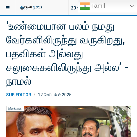
Tamil
இருக்குமிடம்:
செய்திகள்
இந்தியா
20
NEW ARTICLES
‘உண்மையான பலம் நமது
வேர்களிலிருந்து வருகிறது,
பதவிகள் அல்லது
சலுகைகளிலிருந்து அல்ல’ -
நாமல்
SUB EDITOR
12 செப்டம்பர் 2025
இலங்கை