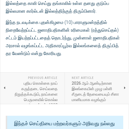
இல்லத்தை காலி செய்து தங்காலில் உள்ள தனது குடும்ப
இல்லமான கார்ல்டன் இல்லத்திற்குத் திரும்பினார்.
இந்த நடவடிக்கை புதன்கிழமை (10) பாராளுமன்றத்தில்
நிறைவேற்றப்பட்ட ஜனாதிபதிகளின் உரிமைகள் (ரத்துசெய்தல்)
சட்டம் இயற்றப்பட்டதைத் தொடர்ந்து, முன்னாள் ஜனாதிபதிகள்
அரசால் வழங்கப்பட்ட அதிகாரப்பூர்வ இல்லங்களைத் திருப்பித்
தர வேண்டும் என்று கோரியது.
PREVIOUS ARTICLE
NEXT ARTICLE
புதிய கொள்கை நாய்
2026 ஆம் ஆண்டிற்கான
கருத்தடை செய்வதை
இலங்கையின் முழு பள்ளி
நிறுத்தக்கூடும், நாய்களை
சீருடைத் தேவையையும் சீனா
பெருமளவில் கொல்ல
மானியமாக வழங்கும்
வழிவகுக்கும்: AWC
எச்சரிக்கிறது
இந்தச் செய்தியை மற்றவர்களும் அறிவது நல்லது