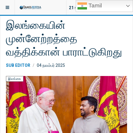
Tamil
இருக்குமிடம்:
செய்திகள்
இலங்கை
21
NEW ARTICLES
இலங்கையின்
முன்னேற்றத்தை
வத்திக்கான் பாராட்டுகிறது
SUB EDITOR
04 நவம்பர் 2025
இலங்கை