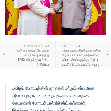
PREVIOUS ARTICLE
NEXT ARTICLE
வரி வருமான அறிக்கை
புதிய கல்வி சீர்திருத்தத்தின்
சமர்ப்பிப்பு குறித்து
கீழ் கடினமான பகுதிகளில்
IRDயிலிருந்து முக்கிய
உள்ள பள்ளிகளுக்கு சிறப்பு
அறிவிப்பு.
உதவி திட்டமிடப்பட்டுள்ளது:
பிரதமர்
புனிதப் பேராயத்தின் நாடுகள் மற்றும் சர்வதேச
அமைப்புகளுடனான உறவுகளுக்கான வருகை
செயலாளர் பேராயர் பால் ரிச்சர்ட் கல்லாகர்,
இலங்கை அடைந்துள்ள முன்னேற்றத்தை,