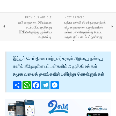
PREVIOUS ARTICLE
NEXT ARTICLE
வரி வருமான அறிக்கை
புதிய கல்வி சீர்திருத்தத்தின்
சமர்ப்பிப்பு குறித்து
கீழ் கடினமான பகுதிகளில்
IRDயிலிருந்து முக்கிய
உள்ள பள்ளிகளுக்கு சிறப்பு
அறிவிப்பு.
உதவி திட்டமிடப்பட்டுள்ளது:
பிரதமர்
இந்தச் செய்தியை மற்றவர்களும் அறிவது நல்லது
எனில் கீழேயுள்ள பட்டன்களில் அழுத்தி உங்கள்
சமூக வலைத் தளங்களில் பகிர்ந்து கொள்ளுங்கள்
Share
WhatsApp
Facebook
Telegram
Messenger