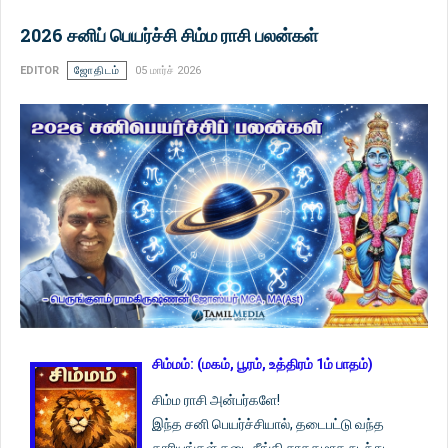
2026 சனிப் பெயர்ச்சி சிம்ம ராசி பலன்கள்
EDITOR
ஜோதிடம்
05 மார்ச் 2026
சிம்மம்: (மகம், பூரம், உத்திரம் 1ம் பாதம்)
சிம்ம ராசி அன்பர்களே!
இந்த சனி பெயர்ச்சியால், தடைபட்டு வந்த
காரியங்கள் தடை நீங்கி சாதகமாக நடந்து