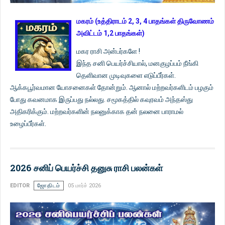
மகரம் (உத்திராடம் 2, 3, 4 பாதங்கள் திருவோணம்
அவிட்டம் 1,2 பாதங்கள்)
மகர ராசி அன்பர்களே !
இந்த சனி பெயர்ச்சியால், மனகுழப்பம் நீங்கி
தெளிவான முடிவுகளை எடுப்பீர்கள்.
ஆக்கபூர்வமான யோசனைகள் தோன்றும். ஆனால் மற்றவர்களிடம் பழகும்
போது கவனமாக இருப்பது நல்லது. சமூகத்தில் கவுரவம் அந்தஸ்து
அதிகரிக்கும். மற்றவர்களின் நலனுக்காக தன் நலனை பாராமல்
உழைப்பீர்கள்.
2026 சனிப் பெயர்ச்சி தனுசு ராசி பலன்கள்
EDITOR
ஜோதிடம்
05 மார்ச் 2026