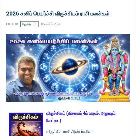
2026 சனிப் பெயர்ச்சி விருச்சிகம் ராசி பலன்கள்
EDITOR
ஜோதிடம்
05 மார்ச் 2026
விருச்சிகம் (விசாகம் 4ம் பாதம், அனுஷம்,
கேட்டை)
விருச்சிக ராசி அன்பர்களே !