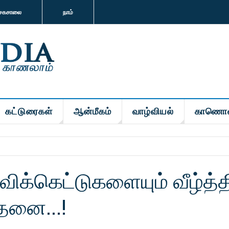
சகசாலை
நாம்
கட்டுரைகள்
ஆன்மீகம்
வாழ்வியல்
காணொ
விக்கெட்டுகளையும் வீழ்த்த
ாதனை...!