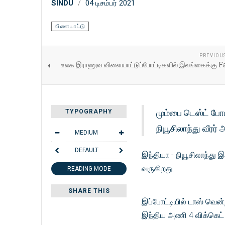
SINDU
04 டிசம்பர் 2021
விளையாட்டு
PREVIOU
உலக இராணுவ விளையாட்டுப்போட்டிகளில் இலங்கைக்கு F
மும்பை டெஸ்ட் போட
TYPOGRAPHY
நியூசிலாந்து வீரர
MEDIUM
DEFAULT
இந்தியா - நியூசிலாந்து
வருகிறது.
READING MODE
SHARE THIS
இப்போட்டியில் டாஸ் வென்
இந்திய அணி 4 விக்கெட் இ