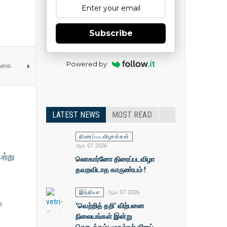
Subscribe
Powered by
ங்கை
LATEST NEWS
MOST READ
திரைப்படவிழாக்கள்
ஆக 07 2026
ற்று
லொகார்னோ திரைப்படவிழா
தவறவிடாத காருண்யம் !
இந்தியா
ஆக 07 2026
்
‘வெற்றித் தறி’ விற்பனை
நிலையங்கள் இன்று
தொடக்கம்: முதல்வா் விஜய்