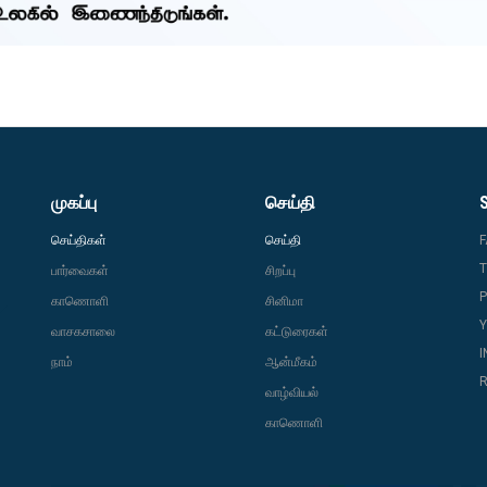
முகப்பு
செய்தி
செய்திகள்
செய்தி
T
பார்வைகள்
சிறப்பு
P
காணொளி
சினிமா
வாசகசாலை
கட்டுரைகள்
நாம்
ஆன்மீகம்
R
வாழ்வியல்
காணொளி