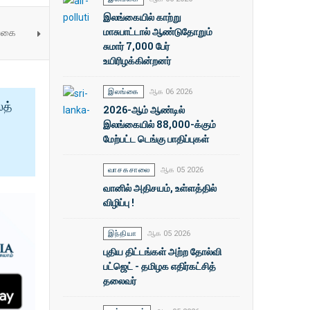
இலங்கையில் காற்று
மாசுபாட்டால் ஆண்டுதோறும்
ங்கை
சுமார் 7,000 பேர்
உயிரிழக்கின்றனர்
இலங்கை
ஆக 06 2026
ைத்
2026-ஆம் ஆண்டில்
இலங்கையில் 88,000-க்கும்
மேற்பட்ட டெங்கு பாதிப்புகள்
வாசகசாலை
ஆக 05 2026
வானில் அதிசயம், உள்ளத்தில்
விழிப்பு !
இந்தியா
ஆக 05 2026
புதிய திட்டங்கள் அற்ற தோல்வி
பட்ஜெட் - தமிழக எதிர்கட்சித்
தலைவர்