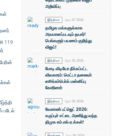
அறிவிப்பு
கள்
இந்தியா
ஆக 07 2026
தமிழக மக்களுக்காக
தனர்.
அவமானப்படவும் தயார்!
பெங்களூர் பயணம் குறித்து
சி 119
விஜய்!
ர்.
இந்தியா
ஆக 06 2026
பேரின்
மோடி விடியோ நீக்கப்பட்ட
விவகாரம்: மெட்டா தலைவா்
ஸூக்கா்பொ்க் மன்னிப்பு
ர்கள்
கோரினாா்
இந்தியா
ஆக 06 2026
ழ்த்தி
வேளாண் பட்ஜெட் 2026:
் படேல்
கருப்புச் சட்டை அணிந்து வந்த
திமுக எம்.எல்.ஏ.க்கள்!
இலங்கை
ஆக 06 2026