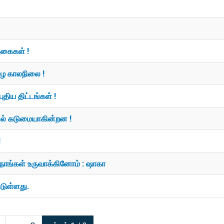
க்கைகள் !
ழை காலநிலை !
ுதிய திட்டங்கள் !
யில் கடுமையாகின்றன !
!
ு நாங்கள் உருவாக்கினோம் : ஷாகா
்டுள்ளது.