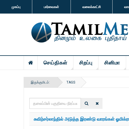
முகப்பு
பார்வைகள்
வலைக்காட்சி
வா
செய்திகள்
சிறப்பு
சினிமா
இருக்குமிடம்:
TAGS
தலைப்பின்
பகுதியை
நிரப்பவும்
சுவிற்சர்லாந்தில் அடுத்த இரண்டு வாரங்கள் ஓமிக்