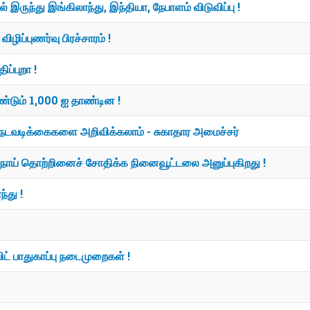
ில் இருந்து இங்கிலாந்து, இந்தியா, நேபாளம் விடுவிப்பு !
ழிப்புணர்வு பிரச்சாரம் !
ிப்புறா !
மீண்டும் 1,000 ஐ தாண்டின !
ிய நடவடிக்கைகளை அறிவிக்கலாம் - சுகாதார அமைச்சர்
ள் நோய் தொற்றினைச் சோதிக்க நினைவூட்டலை அனுப்புகிறது !
ந்து !
ிட் பாதுகாப்பு நடைமுறைகள் !