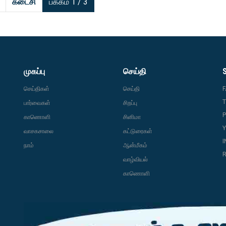
கடைசி
பக்கம் 1 / 3
முகப்பு
செய்தி
செய்திகள்
செய்தி
T
பார்வைகள்
சிறப்பு
P
காணொளி
சினிமா
வாசகசாலை
கட்டுரைகள்
நாம்
ஆன்மீகம்
R
வாழ்வியல்
காணொளி