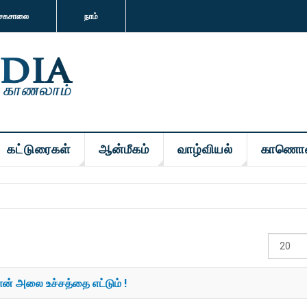
சகசாலை
நாம்
கட்டுரைகள்
ஆன்மீகம்
வாழ்வியல்
காணொ
#
காட்டுக
ரான் அலை உச்சத்தை எட்டும் !