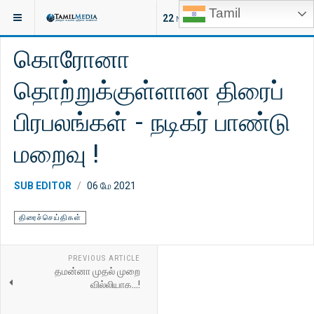
Tamil
இருக்குமிடம்:
சினிமா
திரைச்செய்திகள்
22
NEW ARTICLES
கொரோனா
தொற்றுக்குள்ளான திரைப்
பிரபலங்கள் - நடிகர் பாண்டு
மறைவு !
SUB EDITOR
06 மே 2021
திரைச்செய்திகள்
PREVIOUS ARTICLE
தமன்னா முதல் முறை
வில்லியாக...!