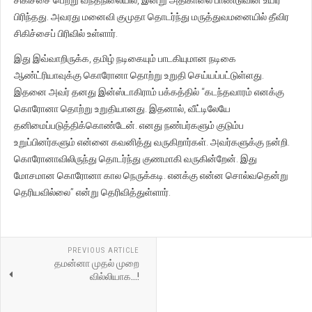
சிகிச்சை பெற்று வந்தநிலையில், இன்று அதிகாலை பாண்டுவின் உயிர்
பிரிந்தது. அவரது மனைவி குமுதா தொடர்ந்து மருத்துவமனையில் தீவிர
சிகிச்சைப் பிரிவில் உள்ளார்.
இது இவ்வாறிருக்க, தமிழ் நடிகையும் பாடகியுமான நடிகை
ஆண்ட்ரியாவுக்கு கொரோனா தொற்று உறுதி செய்யப்பட்டுள்ளது.
இதனை அவர் தனது இன்ஸ்டாகிராம் பக்கத்தில் “கடந்தவாரம் எனக்கு
கொரோனா தொற்று உறுதியானது. இதனால், வீட்டிலேயே
தனிமைப்படுத்திக்கொண்டேன். எனது நண்பர்களும் குடும்ப
உறுப்பினர்களும் என்னை கவனித்து வருகிறார்கள். அவர்களுக்கு நன்றி.
கொரோனாவிலிருந்து தொடர்ந்து குணமாகி வருகின்றேன். இது
மோசமான கொரோனா கால நெருக்கடி. எனக்கு என்ன சொல்வதென்று
தெரியவில்லை” என்று தெரிவித்துள்ளார்.
PREVIOUS ARTICLE
தமன்னா முதல் முறை
வில்லியாக...!