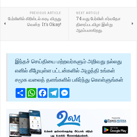
PREVIOUS ARTICLE
NEXT ARTICLE
பேர்லினில் கிரிஸ்டல் கரடி விருது
74 வது பேர்லின் சர்வதேச
வென்ற It's Okay!
திரைப்படவிழா இன்று
ஆரம்பமாகிறது.
இந்தச் செய்தியை மற்றவர்களும் அறிவது நல்லது
எனில் கீழேயுள்ள பட்டன்களில் அழுத்தி உங்கள்
சமூக வலைத் தளங்களில் பகிர்ந்து கொள்ளுங்கள்
Share
WhatsApp
Facebook
Telegram
Messenger