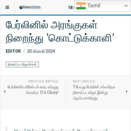
Tamil
இருக்குமிடம்:
சினிமா
திரைப்படவிழாக்கள்
18
NEW ARTICLES
பேர்லினில் அரங்குகள்
நிறைந்து 'கொட்டுக்காளி'
EDITOR
20 பிப்ரவரி 2024
திரைப்படவிழாக்கள்
PREVIOUS ARTICLE
NEXT ARTICLE
பேர்லினில் கிரிஸ்டல் கரடி விருது
74 வது பேர்லின் சர்வதேச
வென்ற It's Okay!
திரைப்படவிழா இன்று
ஆரம்பமாகிறது.