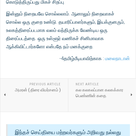
கொடுத்திருப்பது மிகச் சிறப்பு.
இன்னும் நிறையவே சொல்லலாம். ஆனாலும் நிறைவாகச்
சொல்ல ஒரு குறை உண்டு. தயாரிப்பாளர்களும், இயக்குனரும்,
உலகத்திரைப்படமாக வலம் வந்திருக்க வேண்டிய ஒரு
திரைப்படத்தை ஒரு உள்ளூர் வணிகச் சினிமாவாக
ஆக்கிவிட்டார்களோ என்பதே நம் மனக்குறை.
-4தமிழ்மீடியாவிற்காக :
மலைநாடான்
PREVIOUS ARTICLE
NEXT ARTICLE
அமரன் ( திரை விமர்சனம் )
கல கலகலப்பான கலகக்கார
பெண்ணின் கதை
இந்தச் செய்தியை மற்றவர்களும் அறிவது நல்லது