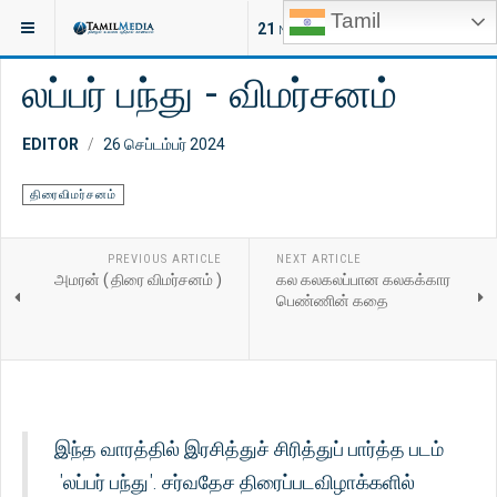
Tamil
இருக்குமிடம்:
சினிமா
திரைவிமர்சனம்
21
NEW ARTICLES
லப்பர் பந்து - விமர்சனம்
EDITOR
26 செப்டம்பர் 2024
திரைவிமர்சனம்
PREVIOUS ARTICLE
NEXT ARTICLE
அமரன் ( திரை விமர்சனம் )
கல கலகலப்பான கலகக்கார
பெண்ணின் கதை
இந்த வாரத்தில் இரசித்துச் சிரித்துப் பார்த்த படம்
'லப்பர் பந்து'. சர்வதேச திரைப்படவிழாக்களில்