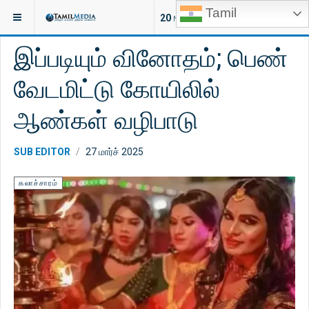
Tamil
இருக்குமிடம்:
கட்டுரைகள்
கலாச்சாரம்
20
NEW ARTICLES
இப்படியும் வினோதம்; பெண்
வேடமிட்டு கோயிலில்
ஆண்கள் வழிபாடு
SUB EDITOR
27 மார்ச் 2025
கலாச்சாரம்