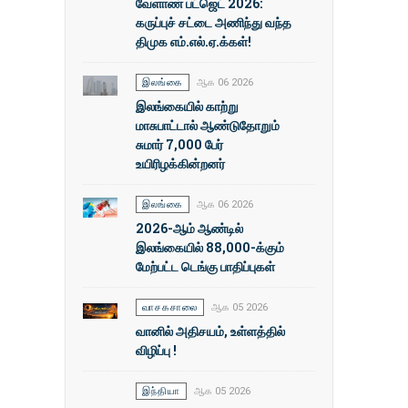
வேளாண் பட்ஜெட் 2026:
கருப்புச் சட்டை அணிந்து வந்த
திமுக எம்.எல்.ஏ.க்கள்!
இலங்கை
ஆக 06 2026
இலங்கையில் காற்று
மாசுபாட்டால் ஆண்டுதோறும்
சுமார் 7,000 பேர்
உயிரிழக்கின்றனர்
இலங்கை
ஆக 06 2026
2026-ஆம் ஆண்டில்
இலங்கையில் 88,000-க்கும்
மேற்பட்ட டெங்கு பாதிப்புகள்
வாசகசாலை
ஆக 05 2026
வானில் அதிசயம், உள்ளத்தில்
விழிப்பு !
இந்தியா
ஆக 05 2026