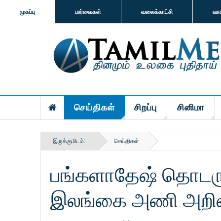
முகப்பு
பார்வைகள்
வலைக்காட்சி
வா
செய்திகள்
சிறப்பு
சினிமா
இருக்குமிடம்:
செய்திகள்
பங்களாதேஷ் தொடரு
இலங்கை அணி அறிவி