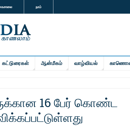
சகசாலை
நாம்
கட்டுரைகள்
ஆன்மீகம்
வாழ்வியல்
காணொள
க்கான 16 பேர் கொண்ட
க்கப்பட்டுள்ளது