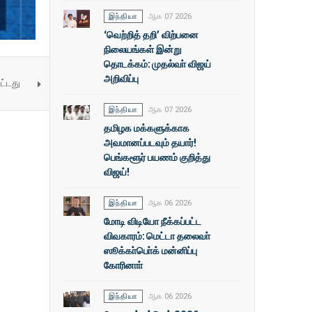
இந்தியா
ஆக 07 2026
‘வெற்றித் தறி’ விற்பனை
நிலையங்கள் இன்று
தொடக்கம்: முதல்வா் விஜய்
அறிவிப்பு
ட்டது
இந்தியா
ஆக 07 2026
தமிழக மக்களுக்காக
அவமானப்படவும் தயார்!
பெங்களூர் பயணம் குறித்து
விஜய்!
இந்தியா
ஆக 06 2026
மோடி விடியோ நீக்கப்பட்ட
விவகாரம்: மெட்டா தலைவா்
ஸூக்கா்பொ்க் மன்னிப்பு
கோரினாா்
இந்தியா
ஆக 06 2026