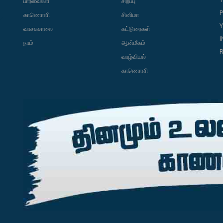
T
பார்வைகள்
சிறப்பு
P
காணொளி
சினிமா
வாசகசாலை
கட்டுரைகள்
நாம்
ஆன்மீகம்
R
வாழ்வியல்
காணொளி