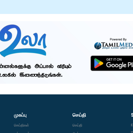
முகப்பு
செய்தி
செய்திகள்
செய்தி