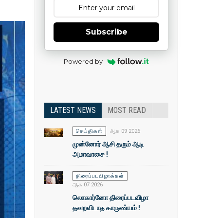
Subscribe
Powered by
LATEST NEWS
MOST READ
செய்திகள்
ஆக 09 2026
முன்னோர் ஆசி தரும் ஆடி
அமாவாசை !
திரைப்படவிழாக்கள்
ஆக 07 2026
லொகார்னோ திரைப்படவிழா
தவறவிடாத காருண்யம் !