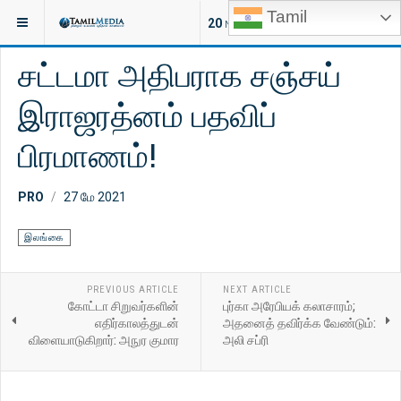
Tamil
இருக்குமிடம்:
செய்திகள்
20
NEW ARTICLES
சட்டமா அதிபராக சஞ்சய்
இராஜரத்னம் பதவிப்
பிரமாணம்!
PRO
27 மே 2021
இலங்கை
PREVIOUS ARTICLE
NEXT ARTICLE
கோட்டா சிறுவர்களின்
புர்கா அரேபியக் கலாசாரம்;
எதிர்காலத்துடன்
அதனைத் தவிர்க்க வேண்டும்:
விளையாடுகிறார்: அநுர குமார
அலி சப்ரி