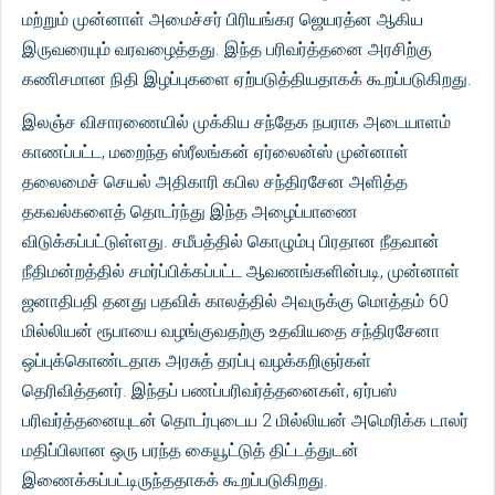
மற்றும் முன்னாள் அமைச்சர் பிரியங்கர ஜெயரத்ன ஆகிய
இருவரையும் வரவழைத்தது. இந்த பரிவர்த்தனை அரசிற்கு
கணிசமான நிதி இழப்புகளை ஏற்படுத்தியதாகக் கூறப்படுகிறது.
இலஞ்ச விசாரணையில் முக்கிய சந்தேக நபராக அடையாளம்
காணப்பட்ட, மறைந்த ஸ்ரீலங்கன் ஏர்லைன்ஸ் முன்னாள்
தலைமைச் செயல் அதிகாரி கபில சந்திரசேன அளித்த
தகவல்களைத் தொடர்ந்து இந்த அழைப்பாணை
விடுக்கப்பட்டுள்ளது. சமீபத்தில் கொழும்பு பிரதான நீதவான்
நீதிமன்றத்தில் சமர்ப்பிக்கப்பட்ட ஆவணங்களின்படி, முன்னாள்
ஜனாதிபதி தனது பதவிக் காலத்தில் அவருக்கு மொத்தம் 60
மில்லியன் ரூபாயை வழங்குவதற்கு உதவியதை சந்திரசேனா
ஒப்புக்கொண்டதாக அரசுத் தரப்பு வழக்கறிஞர்கள்
தெரிவித்தனர். இந்தப் பணப்பரிவர்த்தனைகள், ஏர்பஸ்
பரிவர்த்தனையுடன் தொடர்புடைய 2 மில்லியன் அமெரிக்க டாலர்
மதிப்பிலான ஒரு பரந்த கையூட்டுத் திட்டத்துடன்
இணைக்கப்பட்டிருந்ததாகக் கூறப்படுகிறது.