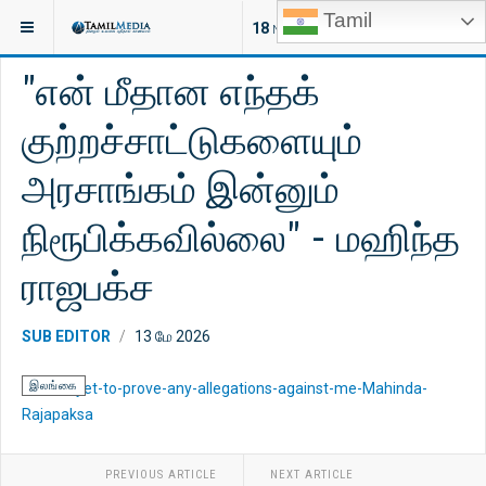
Tamil
இருக்குமிடம்:
செய்திகள்
இலங்கை
18
NEW ARTICLES
"என் மீதான எந்தக்
குற்றச்சாட்டுகளையும்
அரசாங்கம் இன்னும்
நிரூபிக்கவில்லை" - மஹிந்த
ராஜபக்ச
SUB EDITOR
13 மே 2026
இலங்கை
PREVIOUS ARTICLE
NEXT ARTICLE