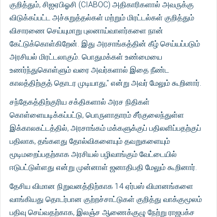
குறித்தும், சிஐஏபிஓசி (CIABOC) அதிகாரிகளால் அவருக்கு
விடுக்கப்பட்ட அச்சுறுத்தல்கள் மற்றும் மிரட்டல்கள் குறித்தும்
விசாரணை செய்யுமாறு புலனாய்வாளர்களை நான்
கேட்டுக்கொள்கிறேன். இது அரசாங்கத்தின் கீழ் செய்யப்படும்
அரசியல் மிரட்டலாகும். பொதுமக்கள் உண்மையை
உணர்ந்துகொள்ளும் வரை அவர்களால் இதை நீண்ட
காலத்திற்குத் தொடர முடியாது," என்று அவர் மேலும் கூறினார்.
சந்தேகத்திற்குரிய சக்திகளால் அரச நிதிகள்
கொள்ளையடிக்கப்பட்டு, பொருளாதாரம் சீர்குலைந்துள்ள
இக்காலகட்டத்தில், அரசாங்கம் மக்களுக்குப் பதிலளிப்பதற்குப்
பதிலாக, தங்களது தோல்விகளையும் தவறுகளையும்
மூடிமறைப்பதற்காக அரசியல் பழிவாங்கும் வேட்டையில்
ஈடுபட்டுள்ளது என்று முன்னாள் ஜனாதிபதி மேலும் கூறினார்.
தேசிய விமான நிறுவனத்திற்காக 14 ஏர்பஸ் விமானங்களை
வாங்கியது தொடர்பான குற்றச்சாட்டுகள் குறித்து வாக்குமூலம்
பதிவு செய்வதற்காக, இலஞ்ச ஆணைக்குழு நேற்று ராஜபக்ச