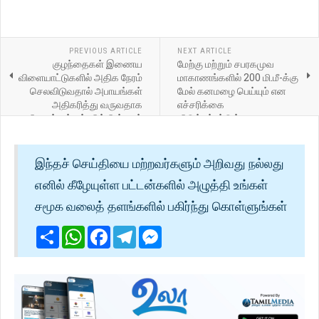
PREVIOUS ARTICLE
NEXT ARTICLE
குழந்தைகள் இணைய
மேற்கு மற்றும் சபரகமுவ
விளையாட்டுகளில் அதிக நேரம்
மாகாணங்களில் 200 மி.மீ-க்கு
செலவிடுவதால் அபாயங்கள்
மேல் கனமழை பெய்யும் என
அதிகரித்து வருவதாக
எச்சரிக்கை
நிபுணர்கள் எச்சரிக்கின்றனர்
விடுக்கப்பட்டுள்ளது.
இந்தச் செய்தியை மற்றவர்களும் அறிவது நல்லது
எனில் கீழேயுள்ள பட்டன்களில் அழுத்தி உங்கள்
சமூக வலைத் தளங்களில் பகிர்ந்து கொள்ளுங்கள்
Share
WhatsApp
Facebook
Telegram
Messenger