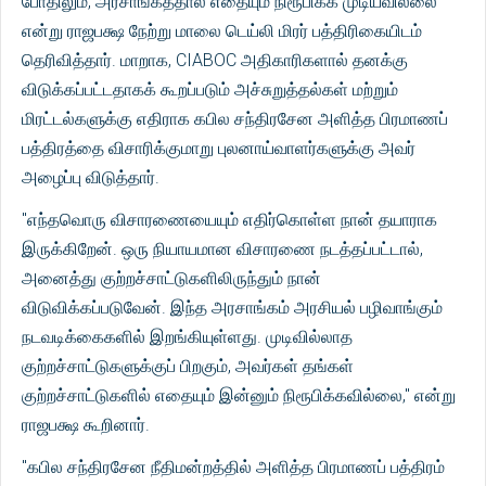
போதிலும், அரசாங்கத்தால் எதையும் நிரூபிக்க முடியவில்லை
என்று ராஜபக்ஷ நேற்று மாலை டெய்லி மிரர் பத்திரிகையிடம்
தெரிவித்தார். மாறாக, CIABOC அதிகாரிகளால் தனக்கு
விடுக்கப்பட்டதாகக் கூறப்படும் அச்சுறுத்தல்கள் மற்றும்
மிரட்டல்களுக்கு எதிராக கபில சந்திரசேன அளித்த பிரமாணப்
பத்திரத்தை விசாரிக்குமாறு புலனாய்வாளர்களுக்கு அவர்
அழைப்பு விடுத்தார்.
"எந்தவொரு விசாரணையையும் எதிர்கொள்ள நான் தயாராக
இருக்கிறேன். ஒரு நியாயமான விசாரணை நடத்தப்பட்டால்,
அனைத்து குற்றச்சாட்டுகளிலிருந்தும் நான்
விடுவிக்கப்படுவேன். இந்த அரசாங்கம் அரசியல் பழிவாங்கும்
நடவடிக்கைகளில் இறங்கியுள்ளது. முடிவில்லாத
குற்றச்சாட்டுகளுக்குப் பிறகும், அவர்கள் தங்கள்
குற்றச்சாட்டுகளில் எதையும் இன்னும் நிரூபிக்கவில்லை," என்று
ராஜபக்ஷ கூறினார்.
"கபில சந்திரசேன நீதிமன்றத்தில் அளித்த பிரமாணப் பத்திரம்