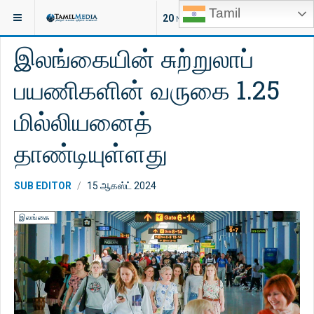
Tamil
இருக்குமிடம்:
செய்திகள்
இலங்கை
20
NEW ARTICLES
இலங்கையின் சுற்றுலாப்
பயணிகளின் வருகை 1.25
மில்லியனைத்
தாண்டியுள்ளது
SUB EDITOR
15 ஆகஸ்ட் 2024
இலங்கை