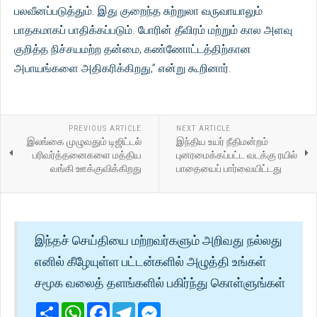
பலவீனப்படுத்தும். இது குறைந்த சுற்றுலா வருவாயாலும்
பாதகமாகப் பாதிக்கப்படும். போரின் தீவிரம் மற்றும் கால அளவு
குறித்த நிச்சயமற்ற தன்மை, கண்ணோட்டத்திற்கான
அபாயங்களை அதிகரிக்கிறது,” என்று கூறினார்.
PREVIOUS ARTICLE
NEXT ARTICLE
இலங்கை முழுவதும் டிஜிட்டல்
இந்திய உயர் நீதிமன்றம்
பரிவர்த்தனைகளை மத்திய
புனரமைக்கப்பட்ட வடக்கு ரயில்
வங்கி ஊக்குவிக்கிறது
பாதையைப் பார்வையிட்டது
இந்தச் செய்தியை மற்றவர்களும் அறிவது நல்லது
எனில் கீழேயுள்ள பட்டன்களில் அழுத்தி உங்கள்
சமூக வலைத் தளங்களில் பகிர்ந்து கொள்ளுங்கள்
Share
WhatsApp
Facebook
Telegram
Messenger