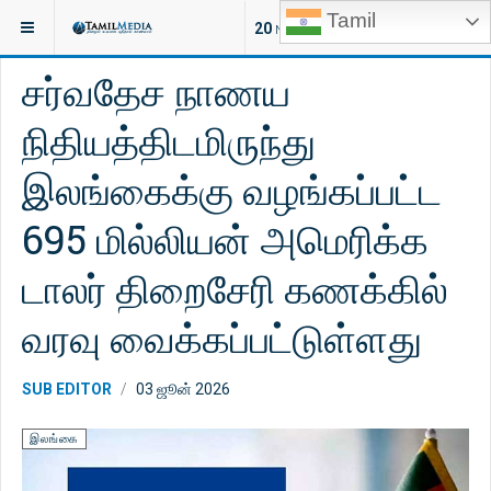
Tamil
இருக்குமிடம்:
செய்திகள்
இலங்கை
20
NEW ARTICLES
சர்வதேச நாணய
நிதியத்திடமிருந்து
இலங்கைக்கு வழங்கப்பட்ட
695 மில்லியன் அமெரிக்க
டாலர் திறைசேரி கணக்கில்
வரவு வைக்கப்பட்டுள்ளது
SUB EDITOR
03 ஜூன் 2026
இலங்கை