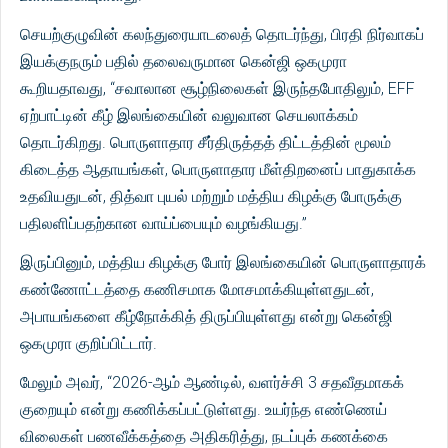
செயற்குழுவின் கலந்துரையாடலைத் தொடர்ந்து, பிரதி நிர்வாகப்
இயக்குநரும் பதில் தலைவருமான கென்ஜி ஒகமுரா
கூறியதாவது, “சவாலான சூழ்நிலைகள் இருந்தபோதிலும், EFF
ஏற்பாட்டின் கீழ் இலங்கையின் வலுவான செயலாக்கம்
தொடர்கிறது. பொருளாதார சீர்திருத்தத் திட்டத்தின் மூலம்
கிடைத்த ஆதாயங்கள், பொருளாதார மீள்திறனைப் பாதுகாக்க
உதவியதுடன், தித்வா புயல் மற்றும் மத்திய கிழக்கு போருக்கு
பதிலளிப்பதற்கான வாய்ப்பையும் வழங்கியது.”
இருப்பினும், மத்திய கிழக்கு போர் இலங்கையின் பொருளாதாரக்
கண்ணோட்டத்தை கணிசமாக மோசமாக்கியுள்ளதுடன்,
அபாயங்களை கீழ்நோக்கித் திருப்பியுள்ளது என்று கென்ஜி
ஒகமுரா குறிப்பிட்டார்.
மேலும் அவர், “2026-ஆம் ஆண்டில், வளர்ச்சி 3 சதவீதமாகக்
குறையும் என்று கணிக்கப்பட்டுள்ளது. உயர்ந்த எண்ணெய்
விலைகள் பணவீக்கத்தை அதிகரித்து, நடப்புக் கணக்கை