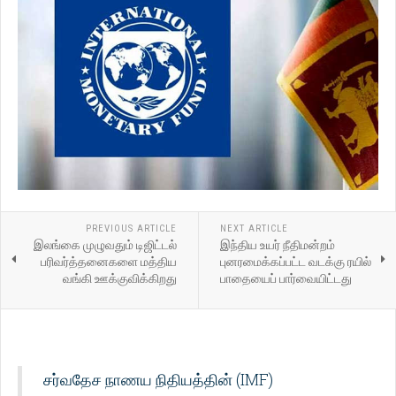
PREVIOUS ARTICLE
NEXT ARTICLE
இலங்கை முழுவதும் டிஜிட்டல்
இந்திய உயர் நீதிமன்றம்
பரிவர்த்தனைகளை மத்திய
புனரமைக்கப்பட்ட வடக்கு ரயில்
வங்கி ஊக்குவிக்கிறது
பாதையைப் பார்வையிட்டது
சர்வதேச நாணய நிதியத்தின் (IMF)