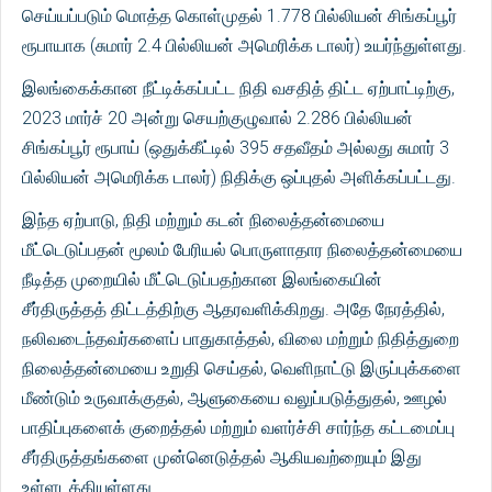
செய்யப்படும் மொத்த கொள்முதல் 1.778 பில்லியன் சிங்கப்பூர்
ரூபாயாக (சுமார் 2.4 பில்லியன் அமெரிக்க டாலர்) உயர்ந்துள்ளது.
இலங்கைக்கான நீட்டிக்கப்பட்ட நிதி வசதித் திட்ட ஏற்பாட்டிற்கு,
2023 மார்ச் 20 அன்று செயற்குழுவால் 2.286 பில்லியன்
சிங்கப்பூர் ரூபாய் (ஒதுக்கீட்டில் 395 சதவீதம் அல்லது சுமார் 3
பில்லியன் அமெரிக்க டாலர்) நிதிக்கு ஒப்புதல் அளிக்கப்பட்டது.
இந்த ஏற்பாடு, நிதி மற்றும் கடன் நிலைத்தன்மையை
மீட்டெடுப்பதன் மூலம் பேரியல் பொருளாதார நிலைத்தன்மையை
நீடித்த முறையில் மீட்டெடுப்பதற்கான இலங்கையின்
சீர்திருத்தத் திட்டத்திற்கு ஆதரவளிக்கிறது. அதே நேரத்தில்,
நலிவடைந்தவர்களைப் பாதுகாத்தல், விலை மற்றும் நிதித்துறை
நிலைத்தன்மையை உறுதி செய்தல், வெளிநாட்டு இருப்புக்களை
மீண்டும் உருவாக்குதல், ஆளுகையை வலுப்படுத்துதல், ஊழல்
பாதிப்புகளைக் குறைத்தல் மற்றும் வளர்ச்சி சார்ந்த கட்டமைப்பு
சீர்திருத்தங்களை முன்னெடுத்தல் ஆகியவற்றையும் இது
உள்ளடக்கியுள்ளது.