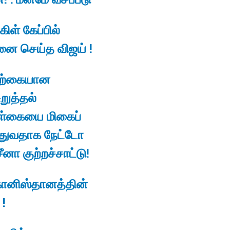
ிள் கேப்பில்
ை செய்த விஜய் !
ற்கையான
றுத்தல்
்கையை மிகைப்
்துவதாக நேட்டோ
சீனா குற்றச்சாட்டு!
ானிஸ்தானத்தின்
 !