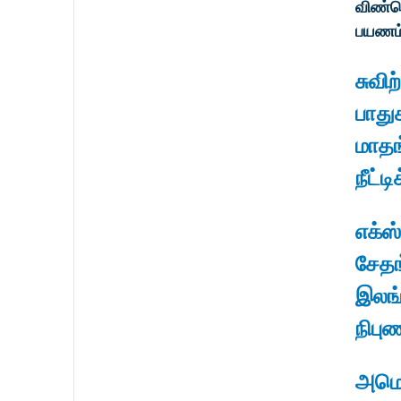
விண்வெ
பயணம்
சுவிற
பாது
மாதங
நீட்டி
எக்ஸ்
சேதங
இலங்
நிபுண
அமெர