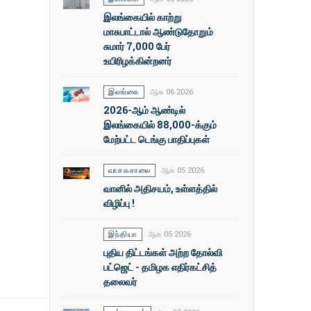
இலங்கையில் காற்று
மாசுபாட்டால் ஆண்டுதோறும்
சுமார் 7,000 பேர்
உயிரிழக்கின்றனர்
இலங்கை
ஆக 06 2026
2026-ஆம் ஆண்டில்
இலங்கையில் 88,000-க்கும்
மேற்பட்ட டெங்கு பாதிப்புகள்
வாசகசாலை
ஆக 05 2026
வானில் அதிசயம், உள்ளத்தில்
விழிப்பு !
இந்தியா
ஆக 05 2026
புதிய திட்டங்கள் அற்ற தோல்வி
பட்ஜெட் - தமிழக எதிர்கட்சித்
தலைவர்