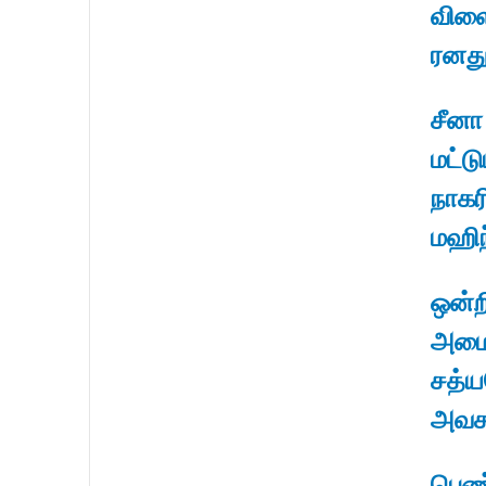
விளை
ரனது
சீனா
மட்ட
நாகரி
மஹிந
ஒன்ற
அமைச
சத்ய
அவசர
பெண்