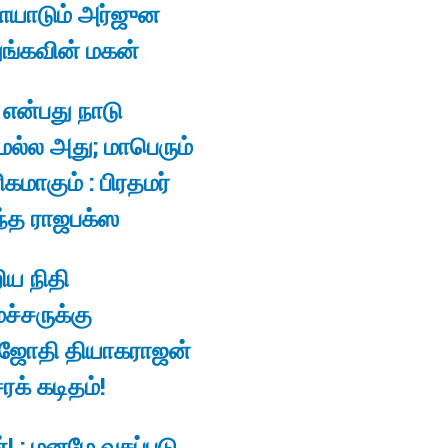
யாடும் அர்ஜுன
ங்கவின் மகன்
 என்பது நாடு
ுமல்ல அது; மாபெரும்
கமாகும் : பிரதமர்
்த ராஜபக்ஸ
ிய நிதி
்சருக்கு
ஜோதி தியாகராஜன்
க் கடிதம்!
! : மனமே வசப்படு