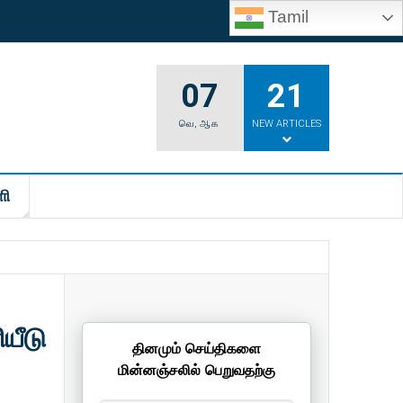
Tamil
07
21
வெ
,
ஆக
NEW ARTICLES
ி
யீடு
தினமும் செய்திகளை
மின்னஞ்சலில் பெறுவதற்கு