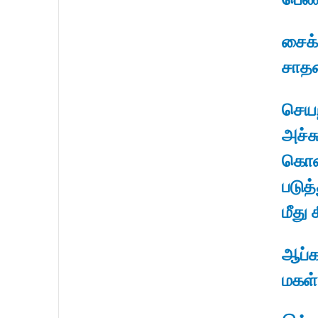
சைக்க
சாதன
செய
அச்சு
கொள
படுத
மீது 
ஆப்க
மகள்