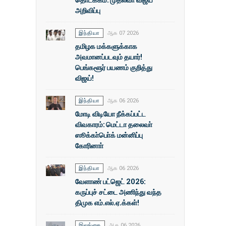
அறிவிப்பு
இந்தியா
ஆக 07 2026
தமிழக மக்களுக்காக
அவமானப்படவும் தயார்!
பெங்களூர் பயணம் குறித்து
விஜய்!
இந்தியா
ஆக 06 2026
மோடி விடியோ நீக்கப்பட்ட
விவகாரம்: மெட்டா தலைவா்
ஸூக்கா்பொ்க் மன்னிப்பு
கோரினாா்
இந்தியா
ஆக 06 2026
வேளாண் பட்ஜெட் 2026:
கருப்புச் சட்டை அணிந்து வந்த
திமுக எம்.எல்.ஏ.க்கள்!
இலங்கை
ஆக 06 2026