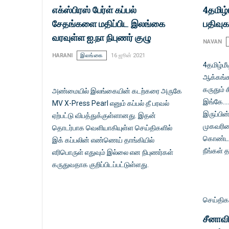
எக்ஸ்பிரஸ் பேர்ள் கப்பல்
4தமிழ்
சேதங்களை மதிப்பிட இலங்கை
பதிவுகள
வரவுள்ள ஐ.நா நிபுணர் குழு
NAVAN
HARANI
இலங்கை
16 ஜூன் 2021
4தமிழ்ம
ஆக்கங்க
கருதும் 
அண்மையில் இலங்கையின் கடற்கரை அருகே
இங்கே..
MV X-Press Pearl எனும் கப்பல் தீ பரவல்
இருப்பின
ஏற்பட்டு விபத்துக்குள்ளானது. இதன்
முகவரியை
தொடர்பாக வெளியாகியுள்ள செய்திகளில்
கொண்டா
இக் கப்பலின் எண்ணெய் தாங்கியில்
நீங்கள் த
எரிபொருள் எதுவும் இல்லை என நிபுணர்கள்
கருதுவதாக குறிப்பிடப்பட்டுள்ளது.
செய்திகள
சீனாவி