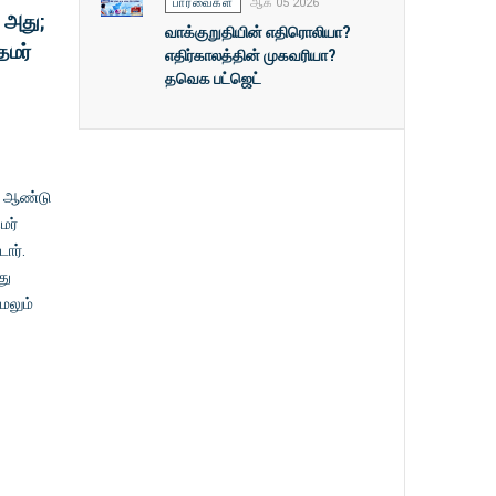
பார்வைகள்
ஆக 05 2026
ல அது;
வாக்குறுதியின் எதிரொலியா?
தமர்
எதிர்காலத்தின் முகவரியா?
தவெக பட்ஜெட்
து ஆண்டு
மர்
ார்.
து
ேலும்