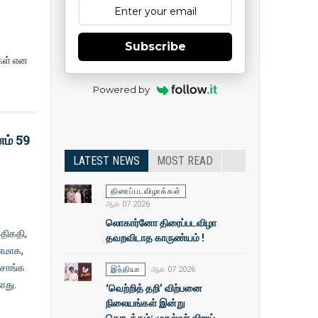
Subscribe
கள் என
Powered by
னம் 59
LATEST NEWS
MOST READ
திரைப்படவிழாக்கள்
ஆக 07 2026
லொகார்னோ திரைப்படவிழா
 திகதி,
தவறவிடாத காருண்யம் !
ணமாக,
ரசாங்க
இந்தியா
ஆக 07 2026
ளது.
‘வெற்றித் தறி’ விற்பனை
நிலையங்கள் இன்று
தொடக்கம்: முதல்வா் விஜய்