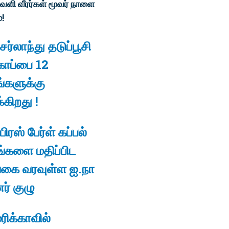
ளி வீரர்கள் மூவர் நாளை
!
்சர்லாந்து தடுப்பூசி
காப்பை 12
்களுக்கு
க்கிறது !
பிரஸ் பேர்ள் கப்பல்
்களை மதிப்பிட
கை வரவுள்ள ஐ.நா
ர் குழு
ிக்காவில்