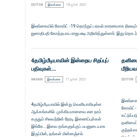
EDITOR
இலங்கை
18 ஜூன் 2021
இலங்கையில் கோவிட் -19 தொற்றுப் பரவல் காரணமாக நிலவ
ஜனாதிபதி கோத்தபாய ராஜபக்ஷ அறிவித்துள்ளார். இது தொடர்பா
4தமிழ்மீடியாவின் இன்றைய சிறப்புப்
தனிமை
பதிவுகள்....
மீறியவ
NAVAN
இலங்கை
17 ஜூன் 2021
EDITOR
இலங்கைச
4தமிழ்மீடியாவில் இன்று வெளியாகியுள்ள
கோவிட்-
ஆக்கங்களில் முக்கியமானவை என நாம்
கட்டுப்பட
கருதும் சிலவற்றின் நேரடி இணைப்புக்கள்
தனிமைப்
இங்கே....இவை தங்களுக்குப் பயனுடையாக
குற்றச்சா
இருப்பின், தங்கள் மின்னஞ்சல்