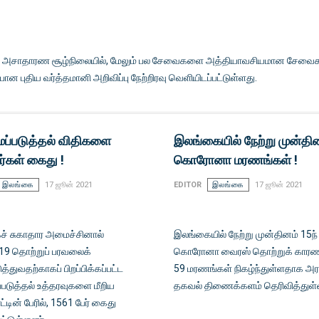
ும் அசாதாரண சூழ்நிலையில், மேலும் பல சேவைகளை அத்தியாவசியமான சேவை
ன புதிய வர்த்தமானி அறிவிப்பு நேற்றிரவு வெளியிடப்பட்டுள்ளது.
ப்படுத்தல் விதிகளை
இலங்கையில் நேற்று முன்தி
ர்கள் கைது !
கொரோனா மரணங்கள் !
இலங்கை
17 ஜூன் 2021
EDITOR
இலங்கை
17 ஜூன் 2021
் சுகாதார அமைச்சினால்
இலங்கையில் நேற்று முன்தினம் 15ந்
19 தொற்றுப் பரவலைக்
கொரோனா வைரஸ் தொற்றுக் கார
ுத்துவதற்காகப் பிறப்பிக்கப்பட்ட
59 மரணங்கள் நிகழ்ந்துள்ளதாக அ
படுத்தல் உத்தரவுகளை மீறிய
தகவல் திணைக்களம் தெரிவித்துள்
ட்டின் பேரில், 1561 பேர் கைது