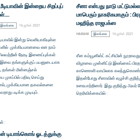
மீடியாவின் இன்றைய சிறப்புப்
சீனா என்பது நாடு மட்டுமல்
்....
மாபெரும் நாகரிகமாகும் : பிர
மஹிந்த ராஜபக்ஸ
இலங்கை
16 ஜூன் 2021
HARANI
இலங்கை
16 ஜூன் 2021
ீடியாவில் இன்று வெளியாகியுள்ள
ளில் முக்கியமானவை என நாம்
சிலவற்றின் நேரடி இணைப்புக்கள்
சீன கம்யூனிஸ்ட் கட்சியின் நூறாவ
..இவை தங்களுக்குப் பயனுடையாக
விழாவை முன்னிட்டு இலங்கைப் பிரத
், தங்கள் மின்னஞ்சல்
காணொளி வாயிலாக கலந்துகொண்ட
 முகப்பில் பதிவு செய்து
இதன்போது சீனாவின் எழுச்சி குறித்
ல், முக்கியமான தகவல்களை
உரையாற்றினார். இது குறித்து அவர் ம
வறாது படிக்க முடியும்.
தெரிவிக்கையில் :
் :
ன் டியாங்கொங் ஓடத்துக்கு