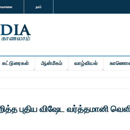
சகசாலை
நாம்
கட்டுரைகள்
ஆன்மீகம்
வாழ்வியல்
காணொள
த்த புதிய விஷேட வர்த்தமானி வெளி