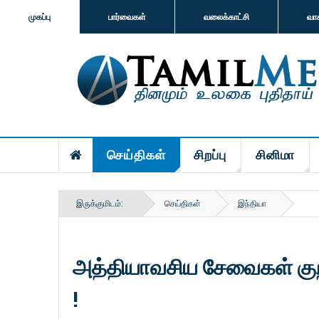
முகப்பு
பார்வைகள்
வலைக்காட்சி
வா
செய்திகள்
சிறப்பு
சினிமா
இருக்குமிடம்:
செய்திகள்
இந்தியா
அத்தியாவசிய சேவைகள் குறி
!