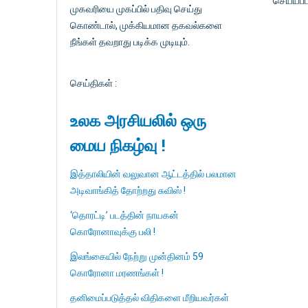
செய்யப்ப
முகவரியை முகப்பில் பதிவு செய்து
கொண்டால், முக்கியமான தகவல்களை
நீங்கள் தவறாது படிக்க முடியும்.
செய்திகள் :
உலக அரசியலில் ஒரு
மைய நிகழ்வு !
இத்தாலியின் வலுவான ஆட்டத்தில் பலமான
அடிவாங்கித் தோற்றது சுவிஸ் !
‘தொரட்டி’ படத்தின் நாயகன்
கொரோனாவுக்கு பலி !
இலங்கையில் நேற்று முன்தினம் 59
கொரோனா மரணங்கள் !
தனிமைப்படுத்தல் விதிகளை மீறியவர்கள்