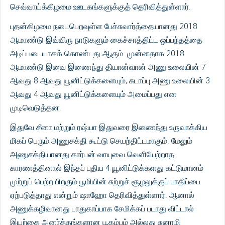
செவ்வாய்க்கிழமை ஊடகங்களுக்குத் தெரிவித்துள்ளார்.
புதன்கிழமை நடைபெறவுள்ள பேச்சுவார்த்தையானது 2018
ஆமாண்டு இவ்விரு நாடுகளும் கைச்சாத்திட்ட ஒப்பந்தத்தை
அடிப்படையாகக் கொண்டது ஆகும். முன்னதாக 2018
ஆமாண்டு இவை இணைந்து தியான்வான் அணு உலையின் 7
ஆவது 8 ஆவது யூனிட்டுக்களையும், சுடாப்பு அணு உலையின் 3
ஆவது 4 ஆவது யூனிட்டுக்களையும் அமைப்பது என
முடிவெடுத்தன.
இதுவே சீனா மற்றும் ரஷ்யா இதுவரை இணைந்து உருவாக்கிய
மிகப் பெரும் அணுசக்தி கூட்டு செயற்திட்டமாகும். மேலும்
அணுசக்தியானது கார்பன் வாயுவை வெளியேற்றாத
காரணத்தினால் இந்தப் புதிய 4 யூனிட்டுக்களது கட்டுமானம்
முற்றுப் பெற்ற பிறகும் பூமியின் சுற்றுச் சூழலுக்குப் பாதிப்பை
ஏற்படுத்தாது என்றும் ஷாஹோ தெரிவித்துள்ளார். ஆனால்
அணுக்கழிவானது பாதுகாப்பாக சேமிக்கப் படாது விட்டால்
இயற்கை அனர்த்தங்களான பூகம்பம் அல்லது சுனாமி