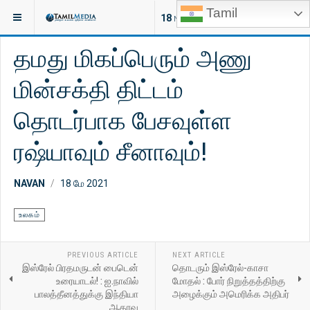
Tamil
இருக்குமிடம்:
செய்திகள்
விளையாட்டு
18
NEW ARTICLES
தமது மிகப்பெரும் அணு
மின்சக்தி திட்டம்
தொடர்பாக பேசவுள்ள
ரஷ்யாவும் சீனாவும்!
NAVAN
18 மே 2021
உலகம்
PREVIOUS ARTICLE
NEXT ARTICLE
இஸ்ரேல் பிரதமருடன் பைடென்
தொடரும் இஸ்ரேல்-காசா
உரையாடல்! : ஐ.நாவில்
மோதல் : போர் நிறுத்தத்திற்கு
பாலத்தீனத்துக்கு இந்தியா
அழைக்கும் அமெரிக்க அதிபர்
ஆதரவு