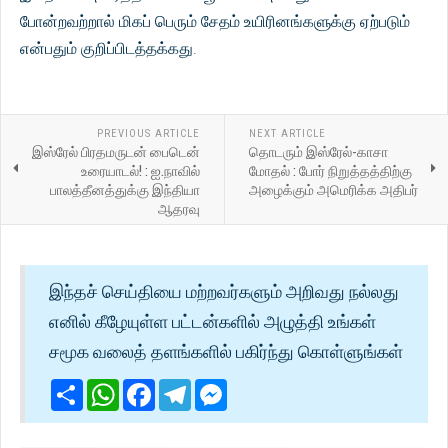
போன்றவற்றால் மிகப் பெரும் சேதம் உயிரினங்களுக்கு ஏற்படும்
என்பதும் குறிப்பிடத்தக்கது.
PREVIOUS ARTICLE
NEXT ARTICLE
இஸ்ரேல் பிரதமருடன் பைடென்
தொடரும் இஸ்ரேல்-காசா
உரையாடல்! : ஐ.நாவில்
மோதல் : போர் நிறுத்தத்திற்கு
பாலத்தீனத்துக்கு இந்தியா
அழைக்கும் அமெரிக்க அதிபர்
ஆதரவு
இந்தச் செய்தியை மற்றவர்களும் அறிவது நல்லது
எனில் கீழேயுள்ள பட்டன்களில் அழுத்தி உங்கள்
சமூக வலைத் தளங்களில் பகிர்ந்து கொள்ளுங்கள்
Share
WhatsApp
Facebook
Telegram
Messenger