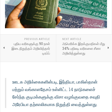
PREVIOUS ARTICLE
NEXT ARTICLE
புதிய வரிகளுக்கு 90 நாள்
அமெரிக்க இறக்குமதிகள் மீது
இடைநிறுத்தம் அறிவித்தார்
34% பதிலடி வரிகளை சீனா
டிரம்ப்
அறிவித்துள்ளது
ஊடக அறிக்கைகளின்படி, இந்தியா, பாகிஸ்தான்
மற்றும் வங்காளதேசம் உள்ளிட்ட 14 நாடுகளைச்
சேர்ந்த குடிமக்களுக்கு விசா வழங்குவதை சவுதி
அரேபியா தற்காலிகமாக நிறுத்தி வைத்துள்ளது.