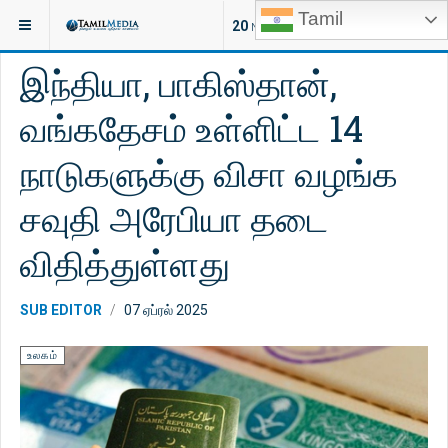
Tamil
இருக்குமிடம்:
செய்திகள்
உலகம்
20
NEW ARTICLES
இந்தியா, பாகிஸ்தான்,
வங்கதேசம் உள்ளிட்ட 14
நாடுகளுக்கு விசா வழங்க
சவுதி அரேபியா தடை
விதித்துள்ளது
SUB EDITOR
07 ஏப்ரல் 2025
உலகம்