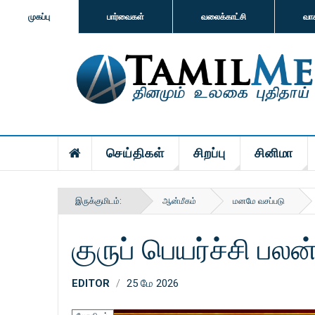
முகப்பு
பார்வைகள்
வலைக்காட்சி
வா
செய்திகள்
சிறப்பு
சினிமா
இருக்குமிடம்:
ஆன்மீகம்
மனமே வசப்படு
குருப் பெயர்ச்சி பலன
EDITOR
25 மே 2026