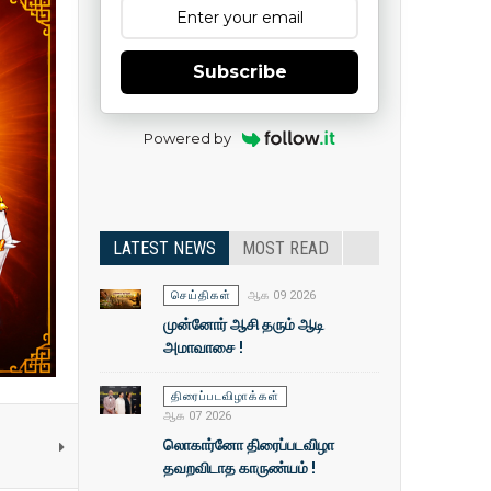
Subscribe
Powered by
LATEST NEWS
MOST READ
செய்திகள்
ஆக 09 2026
முன்னோர் ஆசி தரும் ஆடி
அமாவாசை !
திரைப்படவிழாக்கள்
ஆக 07 2026
லொகார்னோ திரைப்படவிழா
தவறவிடாத காருண்யம் !