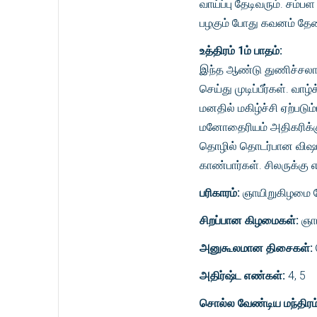
வாய்ப்பு தேடிவரும். சம
பழகும் போது கவனம் தே
உத்திரம் 1ம் பாதம்:
இந்த ஆண்டு துணிச்சலாக
செய்து முடிப்பீர்கள். வா
மனதில் மகிழ்ச்சி ஏற்படும
மனோதைரியம் அதிகரிக்கும்
தொழில் தொடர்பான விஷயங
காண்பார்கள். சிலருக்கு எ
பரிகாரம்:
ஞாயிறுகிழமை தோ
சிறப்பான கிழமைகள்:
ஞாய
அனுகூலமான திசைகள்:
அதிர்ஷ்ட எண்கள்:
4, 5
சொல்ல வேண்டிய மந்திரம