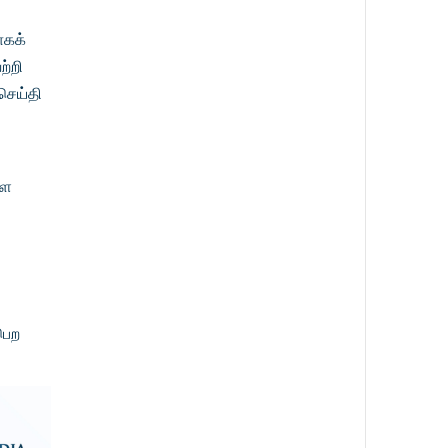
ாகக்
ற்றி
செய்தி
ளை
பெற