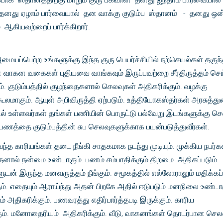
து ஏழாம் பார்வையால் தன வாக்கு குடும்ப ஸ்தானம் - தனது ஒன்
 ஆகியவற்றைப் பார்க்கிறார்.
 அமையப்பெற்ற உங்களுக்கு இந்த குரு பெயர்ச்சியில் நற்செயல்கள் தகுந
வாகன வகைகள் புதியவை வாங்கவும் இருப்பவற்றை சீர்திருத்தம் செய
ும். குடும்பத்தில் குழந்தைகளால் செலவுகள் அதிகரிக்கும். வழக்கு
ாகும். ஆயுள் அபிவிருத்தி ஏற்படும். உத்தியோகஸ்தர்கள் அரசுத்த
ில் உள்ளவர்கள் தங்கள் பணியின் பொருட்டு பல்வேறு இடங்களுக்கு செ
ு பணத்தை குடும்பத்தின் சுப செலவுகளுக்காக பயன்படுத்துவீர்கள்.
த காரியங்கள் தடை நீங்கி சாதகமாக நடந்து முடியும். முக்கிய நபர்க
தனால் நன்மை உண்டாகும். பணம் சம்பாதிக்கும் திறமை அதிகப்படும். 
ளுடன் இருந்த மனவருத்தம் நீங்கும். சமூகத்தில் எல்லோராலும் மதிக்கப்
ம். எதையும் ஆராய்ந்து அதன் பிறகே அதில் ஈடுபடும் மனநிலை உண்டாக
 அதிகரிக்கும். பணவரத்து எதிர்பார்த்தபடி இருக்கும். காரிய
ம். மனோதைரியம் அதிகரிக்கும். வீடு, வாகனங்கள் தொடர்பான செல