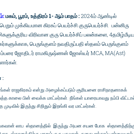
ம்:
மகம், பூரம், உத்திரம் 1- ஆம் பாதம் :
2024ம் ஆண்டில்
ெறும் முக்கியமான கிரகப் பெயர்ச்சி குருபெயர்ச்சி. பன்னிரு
ிகளுக்குரிய விரிவான குரு பெயர்ச்சிப் பலன்களை, 4தமிழ்மீடி
ர்களுக்காக, பெருங்குளம் நவதிருப்பதி ஸ்தலம் பெருங்குளம்
பரம்பரை ஜோதிடர் ராமகிருஷ்ணன் ஜோஸ்யர் MCA, MA(Ast)
ளார்கள்.
 :
 நீங்கள் ராஜகிரகம் என்று அழைக்கப்படும் சூரியனை ராசிநாதனாகக்
த காலை பின் வைக்க மாட்டீர்கள். நீங்கள் யாரையாவது நம்பி விட்டால
த முடிவில் இருந்து சிறிதும் இறங்கி வர மாட்டீர்கள்.
ு பகவான் லாப ஸ்தானத்தில் இருந்து அயன சயன போக ஸ்தானத்திற்க
ோக ஸ்தானத்திற்கு மாறும் குரு பகவான் தனது ஐந்தாம் பார்வையா