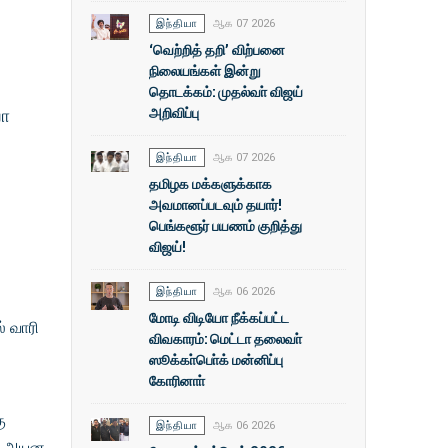
இந்தியா
ஆக 07 2026
‘வெற்றித் தறி’ விற்பனை
நிலையங்கள் இன்று
தொடக்கம்: முதல்வா் விஜய்
அறிவிப்பு
யா
இந்தியா
ஆக 07 2026
தமிழக மக்களுக்காக
அவமானப்படவும் தயார்!
பெங்களூர் பயணம் குறித்து
விஜய்!
இந்தியா
ஆக 06 2026
மோடி விடியோ நீக்கப்பட்ட
் வாரி
விவகாரம்: மெட்டா தலைவா்
ஸூக்கா்பொ்க் மன்னிப்பு
கோரினாா்
ு
இந்தியா
ஆக 06 2026
ல் அயன