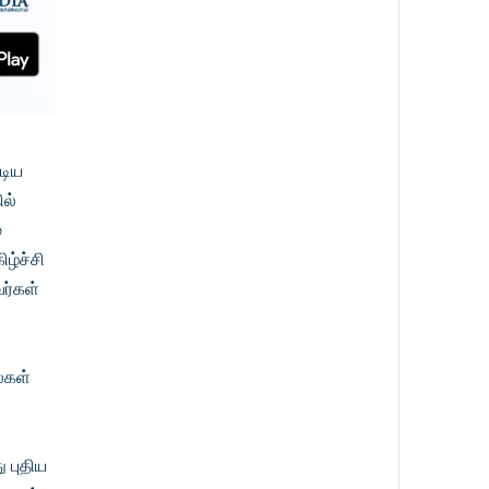
டிய
ில்
்
ழ்ச்சி
ர்கள்
்கள்
்
 புதிய