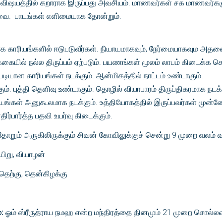
்பள விஷயத்தில் கறாராக இருப்பது அவசியம். மாணவர்கள் சக மாணவர்க
வை. பாடங்கள் எளிமையாக தோன்றும்.
 காரியங்களில் ஈடுபடுவீர்கள். நியாயமாகவும், நேர்மையாகவும அத
ழ்க்கையில் நல்ல திருப்பம் ஏற்படும். பயணங்கள் மூலம் லாபம் கிடைக்க செய
்படியான காரியங்கள் நடக்கும். ஆன்மிகத்தில் நாட்டம் உண்டாகும்.
. புத்தி தெளிவு உண்டாகும். தொழில் வியாபாரம் திருப்திகரமாக நடக்க
்கள் அனுகூலமாக நடக்கும். உத்தியோகத்தில் இருப்பவர்கள் முன்னே
திர்பார்த்த பதவி உயர்வு கிடைக்கும்.
றும் அருகிலிருக்கும் சிவன் கோவிலுக்குச் சென்று 9 முறை வலம் வர
ிறு, வியாழன்
தெற்கு, தென்கிழக்கு
்:
ஓம் ஸ்ரீருத்ராய நமஹ என்ற மந்திரத்தை தினமும் 21 முறை சொல்லவு