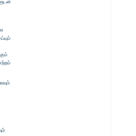
ளுடன்
னை
்யும்.
ும்.
ற்றம்
வும்.
ம்.