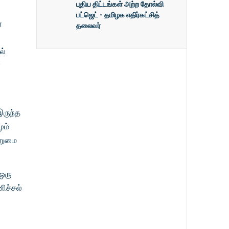
புதிய திட்டங்கள் அற்ற தோல்வி
பட்ஜெட் - தமிழக எதிர்கட்சித்
்
தலைவர்
ல்
்
இருந்த
ும்
்றுமை
 ஒரு
ிச்சல்