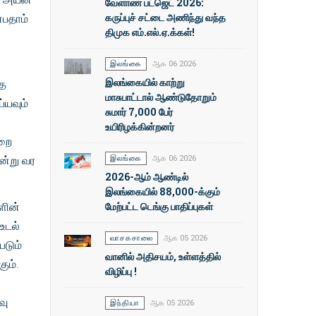
வேளாண் பட்ஜெட் 2026:
கருப்புச் சட்டை அணிந்து வந்த
பதாம்
திமுக எம்.எல்.ஏ.க்கள்!
இலங்கை
ஆக 06 2026
இலங்கையில் காற்று
்த
மாசுபாட்டால் ஆண்டுதோறும்
்யவும்
சுமார் 7,000 பேர்
உயிரிழக்கின்றனர்
ுறை
இலங்கை
ஆக 06 2026
ன்று வர
2026-ஆம் ஆண்டில்
இலங்கையில் 88,000-க்கும்
மேற்பட்ட டெங்கு பாதிப்புகள்
ளின்
உடல்
வாசகசாலை
ஆக 05 2026
படும்
வானில் அதிசயம், உள்ளத்தில்
ும்.
விழிப்பு !
வு
இந்தியா
ஆக 05 2026