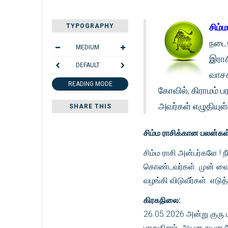
சிம்ம
TYPOGRAPHY
நடைப
MEDIUM
இராச
DEFAULT
வாசக
READING MODE
கோவில், கிராமம் 
அவர்கள் எழுதியுள்
SHARE THIS
சிம்ம ராசிக்கான பலன்கள்
சிம்ம ராசி அன்பர்களே !
கொண்டவர்கள். முன் வைத்
வழங்கி விடுவீர்கள். எடுத்
கிரகநிலை:
26.05.2026 அன்று குர
மாறுகிறார். அயன சயன ப