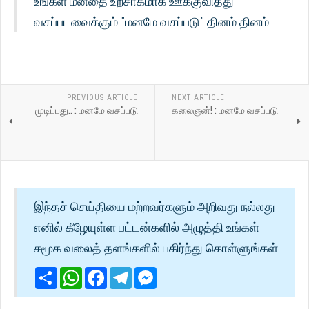
உங்கள் மனதை உற்சாகமாக ஊக்குவித்து
வசப்படவைக்கும் "மனமே வசப்படு" தினம் தினம்
PREVIOUS ARTICLE
NEXT ARTICLE
முடிப்பது.. : மனமே வசப்படு
கலைஞன்! : மனமே வசப்படு
இந்தச் செய்தியை மற்றவர்களும் அறிவது நல்லது
எனில் கீழேயுள்ள பட்டன்களில் அழுத்தி உங்கள்
சமூக வலைத் தளங்களில் பகிர்ந்து கொள்ளுங்கள்
Share
WhatsApp
Facebook
Telegram
Messenger