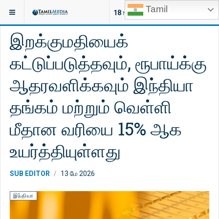
Tamil
இருக்குமிடம்:
செய்திகள்
இலங்கை
18
NEW ARTICLES
இறக்குமதியைக்
கட்டுப்படுத்தவும், ரூபாய்க்கு
ஆதரவளிக்கவும் இந்தியா
தங்கம் மற்றும் வெள்ளி
மீதான வரியை 15% ஆக
உயர்த்தியுள்ளது
SUB EDITOR
13 மே 2026
இந்தியா