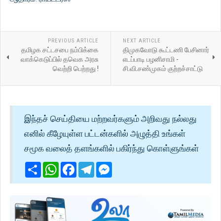
PREVIOUS ARTICLE
NEXT ARTICLE
தமிழக சட்டசபை நம்பிக்கை
திமுகவோடு கூட்டணி பேசினார்
வாக்கெடுப்பில் தவெக அரசு
எடப்பாடி பழனிசாமி -
வெற்றி பெற்றது !
சி.வி.சண்முகம் குற்றச்சாட்டு
இந்தச் செய்தியை மற்றவர்களும் அறிவது நல்லது
எனில் கீழேயுள்ள பட்டன்களில் அழுத்தி உங்கள்
சமூக வலைத் தளங்களில் பகிர்ந்து கொள்ளுங்கள்
Share
WhatsApp
Facebook
Telegram
Messenger