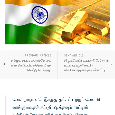
PREVIOUS ARTICLE
NEXT ARTICLE
தமிழக சட்டசபை நம்பிக்கை
திமுகவோடு கூட்டணி பேசினார்
வாக்கெடுப்பில் தவெக அரசு
எடப்பாடி பழனிசாமி -
வெற்றி பெற்றது !
சி.வி.சண்முகம் குற்றச்சாட்டு
வெளிநாடுகளில் இருந்து தங்கம் மற்றும் வெள்ளி
வாங்குவதைக் கட்டுப்படுத்தவும், நாட்டின்
அந்நியச் செலாவணிக் கையிருப்பு மீதான