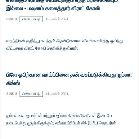
இல்லை - மவுனம் கலைத்தார் விராட் கோலி
SINDU
விளையாட்டு
15 டிசம்பர் 2021
வதந்திகள் குறித்து கடந்த 2 ஆண்டுகளாக விளக்கமளித்து ஓய்ந்து
விட்டதாக விராட் கோலி தெரிவித்துள்ளார்.
பிளே ஓபிற்கான வாய்ப்பினை தன் வசப்படுத்தியது ஜப்னா
கிங்ஸ்
SINDU
விளையாட்டு
14 டிசம்பர் 2021
தம்புள்ளை ஜயன்ட்ஸ் மற்றும் ஜப்னா கிங்ஸ் அணிகள் இடையே
நடைபெற்று முடிந்திருக்கும், லங்கா பிரீமியர் லீக் (LPL) தொடரின்