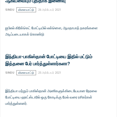
ஆகியவையும் புதிதாக இணைவு
SINDU
விளையாட்டு
26 அக்டோபர் 2021
ஐபிஎல் கிரிக்கெட் போட்டியில் லக்னௌ, ஆமதாபாத் நகரங்களை
அடிப்படையாகக் கொண்டு
இந்தியா-பாகிஸ்தான் போட்டியை இதில் மட்டும்
இத்தனை பேர் பார்த்துள்ளார்களா?
SINDU
விளையாட்டு
25 அக்டோபர் 2021
இந்தியா மற்றும் பாகிஸ்தான் அணிகளுக்கிடையேயான நேரலை
போட்டியை ஹாட்ஸ்டாரில் ஒரு கோடிக்கு மேல் வரை ரசிகர்கள்
பார்த்துள்ளனர்.