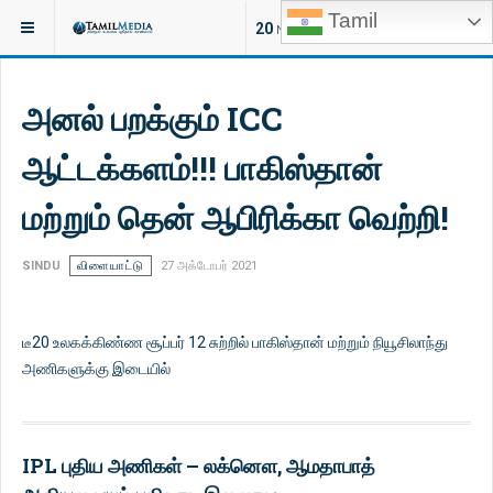
Tamil
இருக்குமிடம்:
செய்திகள்
ஐரோப்பா
20
NEW ARTICLES
அனல் பறக்கும் ICC
ஆட்டக்களம்!!! பாகிஸ்தான்
மற்றும் தென் ஆபிரிக்கா வெற்றி!
SINDU
விளையாட்டு
27 அக்டோபர் 2021
டீ20 உலகக்கிண்ண சூப்பர் 12 சுற்றில் பாகிஸ்தான் மற்றும் நியூசிலாந்து
அணிகளுக்கு இடையில்
IPL புதிய அணிகள் – லக்னௌ, ஆமதாபாத்