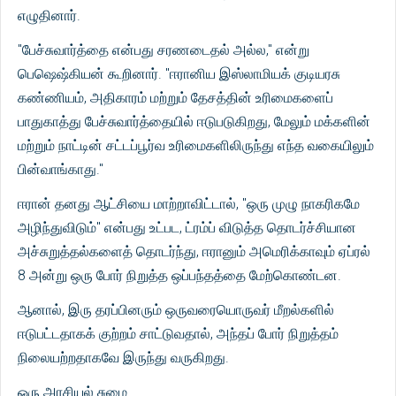
எழுதினார்.
"பேச்சுவார்த்தை என்பது சரணடைதல் அல்ல," என்று
பெஷெஷ்கியன் கூறினார். "ஈரானிய இஸ்லாமியக் குடியரசு
கண்ணியம், அதிகாரம் மற்றும் தேசத்தின் உரிமைகளைப்
பாதுகாத்து பேச்சுவார்த்தையில் ஈடுபடுகிறது, மேலும் மக்களின்
மற்றும் நாட்டின் சட்டப்பூர்வ உரிமைகளிலிருந்து எந்த வகையிலும்
பின்வாங்காது."
ஈரான் தனது ஆட்சியை மாற்றாவிட்டால், "ஒரு முழு நாகரிகமே
அழிந்துவிடும்" என்பது உட்பட, ட்ரம்ப் விடுத்த தொடர்ச்சியான
அச்சுறுத்தல்களைத் தொடர்ந்து, ஈரானும் அமெரிக்காவும் ஏப்ரல்
8 அன்று ஒரு போர் நிறுத்த ஒப்பந்தத்தை மேற்கொண்டன.
ஆனால், இரு தரப்பினரும் ஒருவரையொருவர் மீறல்களில்
ஈடுபட்டதாகக் குற்றம் சாட்டுவதால், அந்தப் போர் நிறுத்தம்
நிலையற்றதாகவே இருந்து வருகிறது.
ஒரு அரசியல் சுமை