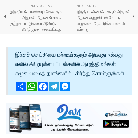
PREVIOUS ARTICLE
NEXT ARTICLE
இந்திய கோடீஸ்வரர் கௌதம்
இந்தியாவின் கௌதம் அதானி
அதானி மீதான மோசடி
மீதான குற்றவியல் மோசடி
குற்றச்சாட்டுகளை அமெரிக்க
வழக்கை அமெரிக்கா கைவிட
நீதித்துறை கைவிட்டது
உள்ளது
இந்தச் செய்தியை மற்றவர்களும் அறிவது நல்லது
எனில் கீழேயுள்ள பட்டன்களில் அழுத்தி உங்கள்
சமூக வலைத் தளங்களில் பகிர்ந்து கொள்ளுங்கள்
Share
WhatsApp
Facebook
Telegram
Messenger