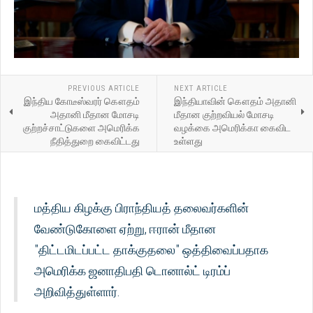
PREVIOUS ARTICLE
NEXT ARTICLE
இந்திய கோடீஸ்வரர் கௌதம்
இந்தியாவின் கௌதம் அதானி
அதானி மீதான மோசடி
மீதான குற்றவியல் மோசடி
குற்றச்சாட்டுகளை அமெரிக்க
வழக்கை அமெரிக்கா கைவிட
நீதித்துறை கைவிட்டது
உள்ளது
மத்திய கிழக்கு பிராந்தியத் தலைவர்களின்
வேண்டுகோளை ஏற்று, ஈரான் மீதான
"திட்டமிடப்பட்ட தாக்குதலை" ஒத்திவைப்பதாக
அமெரிக்க ஜனாதிபதி டொனால்ட் டிரம்ப்
அறிவித்துள்ளார்.