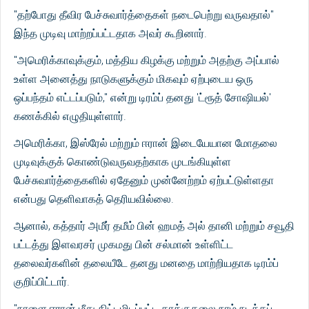
"தற்போது தீவிர பேச்சுவார்த்தைகள் நடைபெற்று வருவதால்"
இந்த முடிவு மாற்றப்பட்டதாக அவர் கூறினார்.
"அமெரிக்காவுக்கும், மத்திய கிழக்கு மற்றும் அதற்கு அப்பால்
உள்ள அனைத்து நாடுகளுக்கும் மிகவும் ஏற்புடைய ஒரு
ஒப்பந்தம் எட்டப்படும்," என்று டிரம்ப் தனது 'ட்ரூத் சோஷியல்'
கணக்கில் எழுதியுள்ளார்.
அமெரிக்கா, இஸ்ரேல் மற்றும் ஈரான் இடையேயான மோதலை
முடிவுக்குக் கொண்டுவருவதற்காக முடங்கியுள்ள
பேச்சுவார்த்தைகளில் ஏதேனும் முன்னேற்றம் ஏற்பட்டுள்ளதா
என்பது தெளிவாகத் தெரியவில்லை.
ஆனால், கத்தார் அமீர் தமீம் பின் ஹமத் அல் தானி மற்றும் சவூதி
பட்டத்து இளவரசர் முகமது பின் சல்மான் உள்ளிட்ட
தலைவர்களின் தலையீடே தனது மனதை மாற்றியதாக டிரம்ப்
குறிப்பிட்டார்.
"நாளை ஈரான் மீது திட்டமிடப்பட்ட தாக்குதலை நாம் நடத்தப்