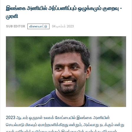
இலங்கை அணியில் அர்ப்பணிப்பும் ஒழுக்கமும் குறைவு -
முரளி
SUB EDITOR
விளையாட்டு
04 டிசம்பர் 2023
2023 ஆடவர் ஒருநாள் உலகக் கோப்பையில் இலங்கை அணியின்
செயல்பாடு மிகவும் ஏமாற்றமளிக்கிறது என்றும், அவ்வாறு நடக்கும் என்று
தான் எதிர்பார்க்கவில்லை என்றும் இலங்கையின் சுழற்பந்து வீச்சாளர்