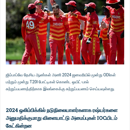
ஜிம்பாப்வே தேசிய ஆண்கள் அணி 2024 ஜனவரியில் மூன்று ODIகள்
மற்றும் மூன்று T20I போட்டிகள் கொண்ட ஒயிட்-பால்
சுற்றுப்பயணத்திற்காக இலங்கைக்கு சுற்றுப்பயணம் செய்யவுள்ளது.
2024 ஒலிம்பிக்கில் நடுநிலையாளர்களாக ரஷ்யர்களை
அனுமதிக்குமாறு விளையாட்டு அமைப்புகள் IOCயிடம்
கேட்கின்றன