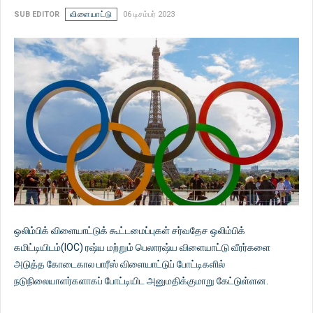
SUB EDITOR
விளையாட்டு
06 டிசம்பர் 2023
ஒலிம்பிக் விளையாட்டுக் கூட்டமைப்புகள் சர்வதேச ஒலிம்பிக்
கமிட்டியிடம்(IOC) ரஷ்ய மற்றும் பெலாரஷ்ய விளையாட்டு வீரர்களை
அடுத்த கோடைகால பாரீஸ் விளையாட்டுப் போட்டிகளில்
நடுநிலையாளர்களாகப் போட்டியிட அனுமதிக்குமாறு கேட்டுள்ளன.