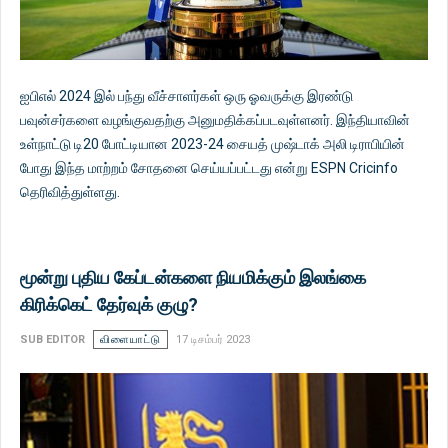
ஐபிஎல் 2024 இல் பந்து வீச்சாளர்கள் ஒரு ஓவருக்கு இரண்டு
பவுன்சர்களை வழங்குவதற்கு அனுமதிக்கப்படவுள்ளனர். இந்தியாவின்
உள்நாட்டு டி20 போட்டியான 2023-24 சையத் முஷ்டாக் அலி டிராபியின்
போது இந்த மாற்றம் சோதனை செய்யப்பட்டது என்று ESPN Cricinfo
தெரிவித்துள்ளது.
மூன்று புதிய கேப்டன்களை நியமிக்கும் இலங்கை
கிரிக்கெட் தேர்வுக் குழு?
SUB EDITOR
விளையாட்டு
17 டிசம்பர் 2023