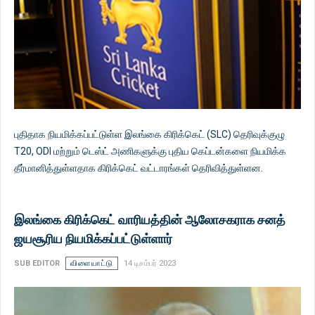
புதிதாக நியமிக்கப்பட்டுள்ள இலங்கை கிரிக்கெட் (SLC) தெரிவுக்குழு
T20, ODI மற்றும் டெஸ்ட் அணிகளுக்கு புதிய கெப்டன்களை நியமிக்க
தீர்மானித்துள்ளதாக கிரிக்கெட் வட்டாரங்கள் தெரிவித்துள்ளன.
இலங்கை கிரிக்கெட் வாரியத்தின் ஆலோசகராக சனத்
ஜயசூரிய நியமிக்கப்பட்டுள்ளார்
SUB EDITOR
விளையாட்டு
14 டிசம்பர் 2023