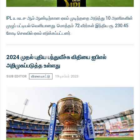
IPL ௨௦௨௪ ஆம் ஆண்டிற்கான ஏலம் முடிந்ததை அடுத்து 10 அணிகளின்
முழுப் பட்டியல் வெளியானது. மொத்தம் 72 வீரர்கள் இந்திய ரூ. 230.45
கோடி செலவில் ஏலம் எடுக்கப்பட்டனர்.
2024 முதல் புதிய பந்துவீச்சு விதியை ஐபிஎல்
அறிமுகப்படுத்த உள்ளது
SUB EDITOR
விளையாட்டு
19 டிசம்பர் 2023