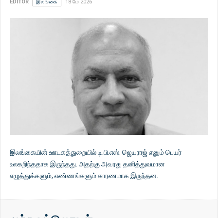
EDITOR
இலங்கை
18 மே 2026
இலங்கையின் ஊடகத்துறையில் டி.பி.எஸ். ஜெயராஜ் எனும் பெயர்
உலகறிந்ததாக இருந்தது. அதற்கு அவரது தனித்துவமான
எழுத்துக்களும், எண்ணங்களும் காரணமாக இருந்தன.