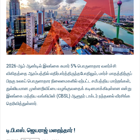
2026-ஆம் ஆண்டில் இலங்கை சுமார் 5% பொருளாதார வளர்ச்சி
விகிதத்தை ஆரம்பத்தில் எதிர்பார்த்திருந்தபோதிலும், மார்ச் மாதத்திற்குப்
பிறகு உலகப் பொருளாதார நிலைமைகளில் ஏற்பட்ட சமீபத்திய மாற்றங்கள்,
துல்லியமான முன்னறிவிப்பை வழங்குவதைக் கடினமாக்கியுள்ளன என்று
இலங்கை மத்திய வங்கியின் (CBSL) ஆளுநர் டாக்டர் நந்தலால் வீரசிங்க
தெரிவித்துள்ளார்.
டி.பி.எஸ். ஜெயராஜ் மறைந்தார் !