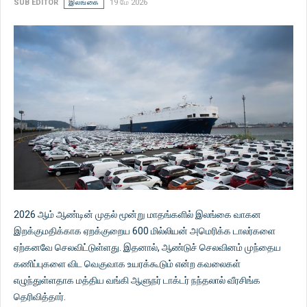
SUB EDITOR
இலங்கை
19 மே 2026
2026 ஆம் ஆண்டின் முதல் மூன்று மாதங்களில் இலங்கை வாகன
இறக்குமதிக்காக ஏறக்குறைய 600 மில்லியன் அமெரிக்க டாலர்களை
ஏற்கனவே செலவிட்டுள்ளது. இதனால், ஆண்டுச் செலவினம் முந்தைய
கணிப்புகளை விட வெகுவாக உயரக்கூடும் என்ற கவலைகள்
எழுந்துள்ளதாக மத்திய வங்கி ஆளுநர் டாக்டர் நந்தலால் வீரசிங்க
தெரிவித்தார்.