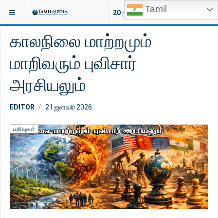
Tamil
இருக்குமிடம்:
சிறப்பு
பதிவுகள்
20
NEW ARTICLES
காலநிலை மாற்றமும்
மாறிவரும் புவிசார்
அரசியலும்
EDITOR
21 ஜனவரி 2026
பதிவுகள்