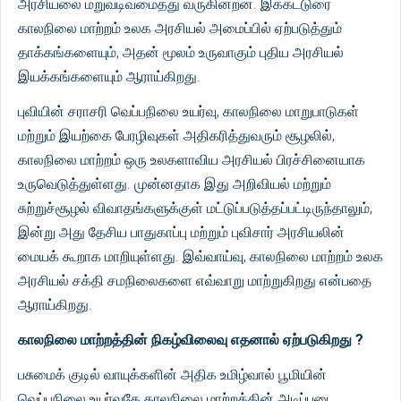
அரசியலை மறுவடிவமைத்து வருகின்றன. இக்கட்டுரை
காலநிலை மாற்றம் உலக அரசியல் அமைப்பில் ஏற்படுத்தும்
தாக்கங்களையும், அதன் மூலம் உருவாகும் புதிய அரசியல்
இயக்கங்களையும் ஆராய்கிறது.
புவியின் சராசரி வெப்பநிலை உயர்வு, காலநிலை மாறுபாடுகள்
மற்றும் இயற்கை பேரழிவுகள் அதிகரித்துவரும் சூழலில்,
காலநிலை மாற்றம் ஒரு உலகளாவிய அரசியல் பிரச்சினையாக
உருவெடுத்துள்ளது. முன்னதாக இது அறிவியல் மற்றும்
சுற்றுச்சூழல் விவாதங்களுக்குள் மட்டுப்படுத்தப்பட்டிருந்தாலும்,
இன்று அது தேசிய பாதுகாப்பு மற்றும் புவிசார் அரசியலின்
மையக் கூறாக மாறியுள்ளது. இவ்வாய்வு, காலநிலை மாற்றம் உலக
அரசியல் சக்தி சமநிலைகளை எவ்வாறு மாற்றுகிறது என்பதை
ஆராய்கிறது.
காலநிலை மாற்றத்தின் நிகழ்விலைவு எதனால் ஏற்படுகிறது ?
பசுமைக் குடில் வாயுக்களின் அதிக உமிழ்வால் பூமியின்
வெப்பநிலை உயர்வதே காலநிலை மாற்றத்தின் அடிப்படை