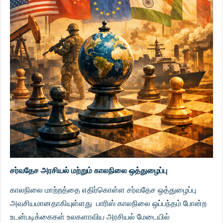
சர்வதேச அரசியல் மற்றும் காலநிலை ஒத்துழைப்பு
காலநிலை மாற்றத்தை எதிர்கொள்ள சர்வதேச ஒத்துழைப்பு
அவசியமானதாகியுள்ளது. பாரிஸ் காலநிலை ஒப்பந்தம் போன்ற
உடன்படிக்கைகள் உலகளாவிய அரசியல் மேடையில்