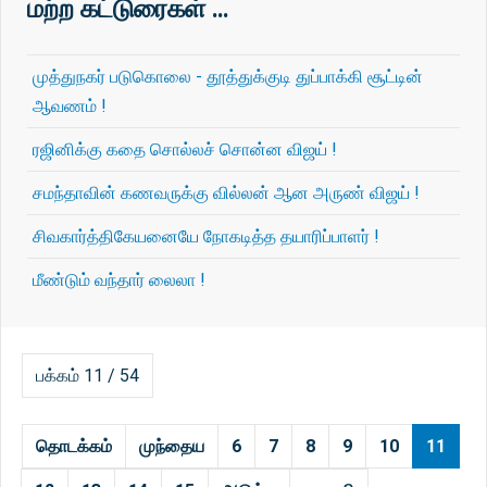
மற்ற கட்டுரைகள் …
முத்துநகர் படுகொலை - தூத்துக்குடி துப்பாக்கி சூட்டின்
ஆவணம் !
ரஜினிக்கு கதை சொல்லச் சொன்ன விஜய் !
சமந்தாவின் கணவருக்கு வில்லன் ஆன அருண் விஜய் !
சிவகார்த்திகேயனையே நோகடித்த தயாரிப்பாளர் !
மீண்டும் வந்தார் லைலா !
பக்கம் 11 / 54
தொடக்கம்
முந்தைய
6
7
8
9
10
11