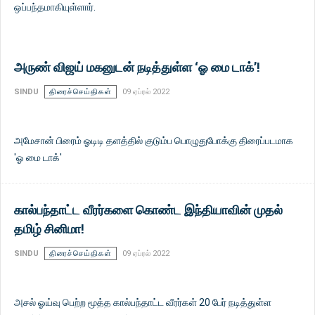
ஒப்பந்தமாகியுள்ளார்.
அருண் விஜய் மகனுடன் நடித்துள்ள ‘ஓ மை டாக்’!
SINDU
திரைச்செய்திகள்
09 ஏப்ரல் 2022
அமேசான் பிரைம் ஓடிடி தளத்தில் குடும்ப பொழுதுபோக்கு திரைப்படமாக
'ஓ மை டாக்'
கால்பந்தாட்ட வீரர்களை கொண்ட இந்தியாவின் முதல்
தமிழ் சினிமா!
SINDU
திரைச்செய்திகள்
09 ஏப்ரல் 2022
அசல் ஓய்வு பெற்ற மூத்த கால்பந்தாட்ட வீரர்கள் 20 பேர் நடித்துள்ள