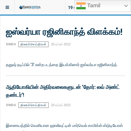
Tamil
இருக்குமிடம்:
சினிமா
19
NEW ARTICLES
ஐஸ்வர்யா ரஜினிகாந்த் விளக்கம்!
SINDU
திரைச்செய்திகள்
20 ஏப்ரல் 2022
தனுஷ் நடிப்பில் ‘3’ என்ற படத்தை இயக்கினார் ஐஸ்வர்யா ரஜினிகாந்த்.
ஆதியோகியின் அதிர்வலைகளுடன் ‘தோர்: லவ் அண்ட்
தண்டர்’!
SINDU
திரைச்செய்திகள்
20 ஏப்ரல் 2022
இணையத்தில் வெளியான ஹாலிவுட்டின் மார்வெல் காமிக்ஸ் ஸ்டுடியோஸ்