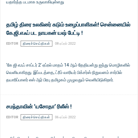
யதார்த்த படமாக உருவாகியுள்ளது
தமிழ் திரை உலகினர் கடும் உழைப்பாளிகள்! சென்னையில்
கே.ஜி.எஃப் பட நாயகன் யஷ் பேட்டி !
EDITOR
திரைச்செய்திகள்
08 ஏப்ரல் 2022
'கே ஜி எஃப் சாப்டர் 2’ ஏப்ரல் மாதம் 14 ஆம் தேதியன்று ஐந்து மொழிகளில்
வெளியாகிறது. இப்படத்தை, ட்ரீம் வாரியர் பிக்சர்ஸ் நிறுவனம் சார்பில்
தயாரிப்பாளர் எஸ் ஆர் பிரபு தமிழகம் முழுவதும் வெளியிடுகிறார்.
சமந்தாவின் ‘யசோதா’ ரிலீஸ் !
EDITOR
திரைச்செய்திகள்
06 ஏப்ரல் 2022