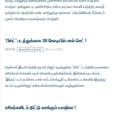
தமிழ், தெலுங்கு திரையுலகில் முன்ணனி நாயகியாக வலம் வருபவர்
சமந்தா. தன்னுடைய தனிச்சிறப்பு மிக்க நடிப்பை வெளிப்படுத்தி, உலகத்
தமிழர்கள் மத்தியில் கண்டனத்துக்கு உள்ளான ‘ஃபேமிலிமேன் 2’தொடர்
மூலம் சர்வதேச கவனத்தைப் பெற்றார்.
‘பீஸ்ட்’ படத்துக்காக 30 கோடியில் மால் செட் !
EDITOR
திரைச்செய்திகள்
05 ஏப்ரல் 2022
நெல்சன் இயக்கத்தில் நடிகர் விஜய் நடித்துள்ள ‘பீஸ்ட்’ படத்தின் டிரைலரை
ரசிகர்கள் கொண்டாடிக் கொண்டிருக்கிறார்கள். இன்னொரு பக்கம்,
‘இந்தப் படம் கூர்க்கா, மால் காப், செக்யூரிட்டி போன்ற படங்களில் இருந்து
சுடப்பட்டிருக்கிறது’ என்ற விமர்சனங்களும் எழுந்துள்ளன.
ரசிகர்களிடம் திட்டு வாங்கும் யாஷிகா !