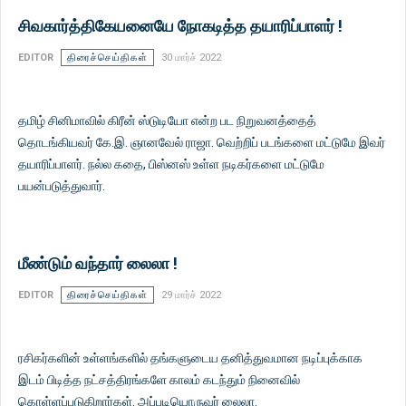
சிவகார்த்திகேயனையே நோகடித்த தயாரிப்பாளர் !
EDITOR
திரைச்செய்திகள்
30 மார்ச் 2022
தமிழ் சினிமாவில் கிரீன் ஸ்டுடியோ என்ற பட நிறுவனத்தைத்
தொடங்கியவர் கே.இ. ஞானவேல் ராஜா. வெற்றிப் படங்களை மட்டுமே இவர்
தயாரிப்பாளர். நல்ல கதை, பிஸ்னஸ் உள்ள நடிகர்களை மட்டுமே
பயன்படுத்துவார்.
மீண்டும் வந்தார் லைலா !
EDITOR
திரைச்செய்திகள்
29 மார்ச் 2022
ரசிகர்களின் உள்ளங்களில் தங்களுடைய தனித்துவமான நடிப்புக்காக
இடம் பிடித்த நட்சத்திரங்களே காலம் கடந்தும் நினைவில்
கொள்ளப்படுகிறார்கள். அப்படியொருவர் லைலா.