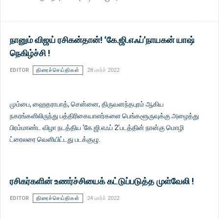
நானும் விஜய் ரசிகன்தான்! ‘கே.ஜி.எஃப்’நாயகன் யாஷ்
நெகிழ்ச்சி !
EDITOR
திரைச்செய்திகள்
28 மார்ச் 2022
மும்பை, ஹைதராபாத், சென்னை, திருவனந்தபுரம் ஆகிய
நகரங்களிலிருந்து பத்திரிகையாளர்களை பெங்களூருவுக்கு அழைத்து
பிரம்மாண்ட விழா நடத்திய ‘கே.ஜி.எஃப் 2’படத்தின் நான்கு மொழி
ட்ரைலரை வெளியிட்டது படக்குழு.
ரசிகர்களின் உணர்ச்சியைக் கட்டுப்படுத்த முள்வேலி !
EDITOR
திரைச்செய்திகள்
24 மார்ச் 2022