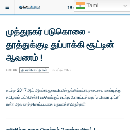
Tamil
இருக்குமிடம்:
சினிமா
19
NEW ARTICLES
முத்துநகர் படுகொலை -
தூத்துக்குடி துப்பாக்கி சூட்டின்
ஆவணம் !
EDITOR
திரைச்செய்திகள்
02 ஏப்ரல் 2022
கடந்த 2017 ஆம் ஆண்டு ஜனவரியில் ஜல்லிக்கட்டு தடையை கண்டித்து
தமிழகம் மட்டுமின்றி உலகெங்கும் நடந்த போராட்டத்தை 'மெரினா புரட்சி'
என்ற ஆவணத்திரைப்படமாக உருவாக்கியிருந்தார்.
ரஜினிக்கு கதை சொல்லச் சொன்ன விஜய் !