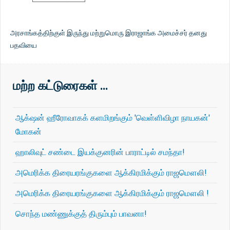
அரசாங்கத்திற்குள் இருந்து மற்றுமொரு இராஜாங்க அமைச்சர் தனது
பதவியை
மற்ற கட்டுரைகள் …
ஆக்‌ஷன் ஹீரோவாகக் களமிறங்கும் 'வெள்ளிவிழா நாயகன்'
மோகன்
ஹாலிவுட் சண்டை இயக்குனரின் பாராட்டில் சமந்தா!
அமெரிக்க திரையரங்குகளை ஆக்கிரமிக்கும் ராஜமௌலி!
அமெரிக்க திரையரங்குகளை ஆக்கிரமிக்கும் ராஜமௌலி !
சொந்த மண்ணுக்குத் திரும்பும் பாவனா!