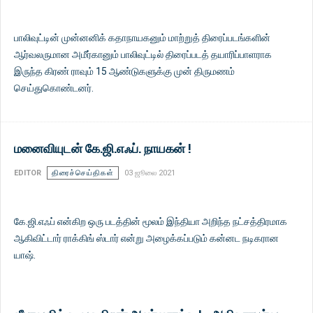
பாலிவுட்டின் முன்னனிக் கதாநாயகனும் மாற்றுத் திரைப்படங்களின்
ஆர்வலருமான அமீர்கானும் பாலிவுட்டில் திரைப்படத் தயாரிப்பாளராக
இருந்த கிரண் ராவும் 15 ஆண்டுகளுக்கு முன் திருமணம்
செய்துகொண்டனர்.
மனைவியுடன் கே.ஜி.எஃப். நாயகன் !
EDITOR
திரைச்செய்திகள்
03 ஜூலை 2021
கே.ஜி.எஃப் என்கிற ஒரு படத்தின் மூலம் இந்தியா அறிந்த நட்சத்திரமாக
ஆகிவிட்டார் ராக்கிங் ஸ்டார் என்று அழைக்கப்படும் கன்னட நடிகரான
யாஷ்.