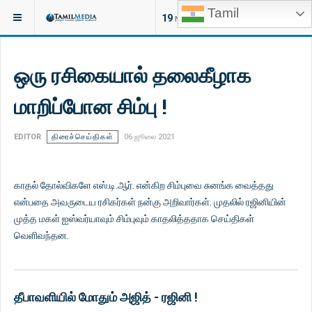
Tamil
இருக்குமிடம்:
சினிமா
19
NEW ARTICLES
ஒரு ரசிகையால் தலைகீழாக
மாறிப்போன சிம்பு !
EDITOR
திரைச்செய்திகள்
06 ஜூலை 2021
காதல் தோல்விகளே எஸ்.டி.ஆர். என்கிற சிம்புவை சுனங்க வைத்தது
என்பதை அவருடைய ரசிகர்கள் நன்கு அறிவார்கள். முதலில் ரஜினியின்
முத்த மகள் ஐஸ்வர்யாவும் சிம்புவும் காதலித்ததாக செய்திகள்
வெளிவந்தன.
தீபாவளியில் மோதும் அஜித் - ரஜினி !