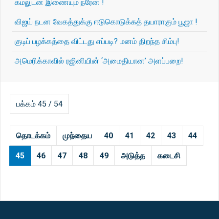
கமலுடன் இணையும் நரேன் !
விஜய் நடன வேகத்துக்கு ஈடுகொடுக்கத் தயாராகும் பூஜா !
குடிப் பழக்கத்தை விட்டது எப்படி? மனம் திறந்த சிம்பு!
அமெரிக்காவில் ரஜினியின் ‘அமைதியான’ அளப்பறை!
பக்கம் 45 / 54
தொடக்கம்
முந்தைய
40
41
42
43
44
45
46
47
48
49
அடுத்த
கடைசி